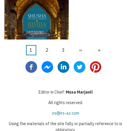
Aktuální
1
Stránka
2
Stránka
3
Následující
››
Poslední
»
Pagination
stránka
stránka
stránka
Editor in Chief:
Musa Marjanli
All rights reserved.
irs@irs-az.com
Using the materials of the site fully or partially reference to is
obligatory.