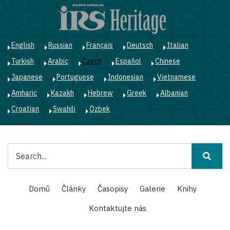
Přejít
k
hlavnímu
obsahu
English
Russian
Français
Deutsch
Italian
Turkish
Arabic
Czech
Español
Chinese
Japanese
Portuguese
Indonesian
Vietnamese
Amharic
Kazakh
Hebrew
Greek
Albanian
Croatian
Swahili
Ozbek
Hledat
Main
Domů
Články
Časopisy
Galerie
Knihy
navigation
Kontaktujte nás