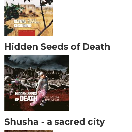
Hidden Seeds of Death
Shusha - a sacred city