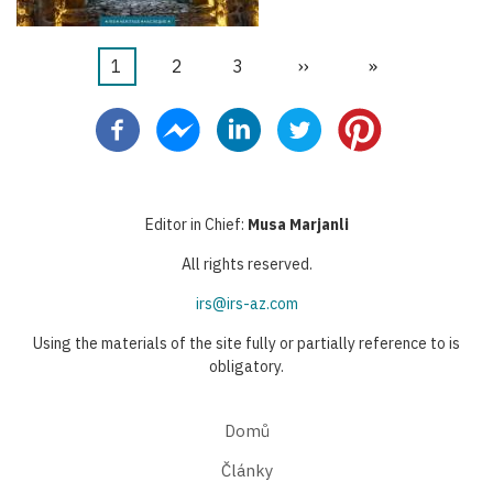
Aktuální
1
Stránka
2
Stránka
3
Následující
››
Poslední
»
Pagination
stránka
stránka
stránka
Editor in Chief:
Musa Marjanli
All rights reserved.
irs@irs-az.com
Using the materials of the site fully or partially reference to is
obligatory.
Domů
Články