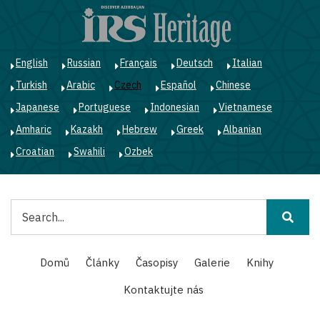
Přejít
k
hlavnímu
obsahu
English
Russian
Français
Deutsch
Italian
Turkish
Arabic
Czech
Español
Chinese
Japanese
Portuguese
Indonesian
Vietnamese
Amharic
Kazakh
Hebrew
Greek
Albanian
Croatian
Swahili
Ozbek
Hledat
Main
Domů
Články
Časopisy
Galerie
Knihy
navigation
Kontaktujte nás