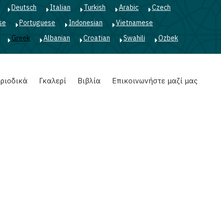
Deutsch
Italian
Turkish
Arabic
Czech
se
Portuguese
Indonesian
Vietnamese
Greek
Albanian
Croatian
Swahili
Ozbek
ριοδικά
Γκαλερί
Βιβλία
Επικοινωνήστε μαζί μας