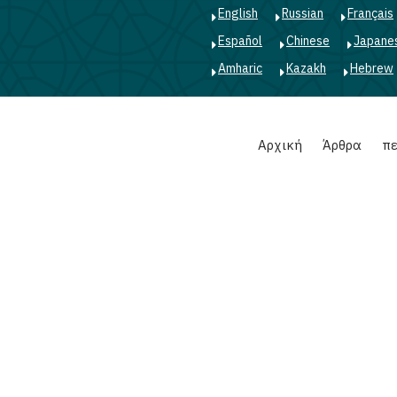
English
Russian
Français
Español
Chinese
Japane
Amharic
Kazakh
Hebrew
Main
Αρχική
Άρθρα
πε
navigation