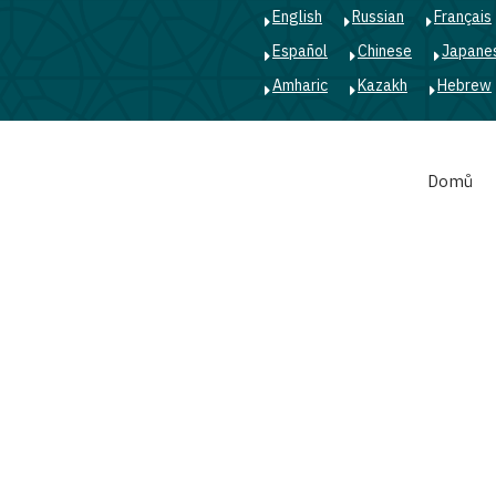
English
Russian
Français
Español
Chinese
Japane
Amharic
Kazakh
Hebrew
Main
Domů
navigation