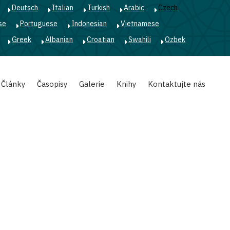
Deutsch
Italian
Turkish
Arabic
Czech
se
Portuguese
Indonesian
Vietnamese
Greek
Albanian
Croatian
Swahili
Ozbek
Články
Časopisy
Galerie
Knihy
Kontaktujte nás