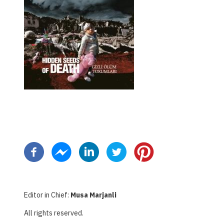
分
页
Editor in Chief:
Musa Marjanli
All rights reserved.