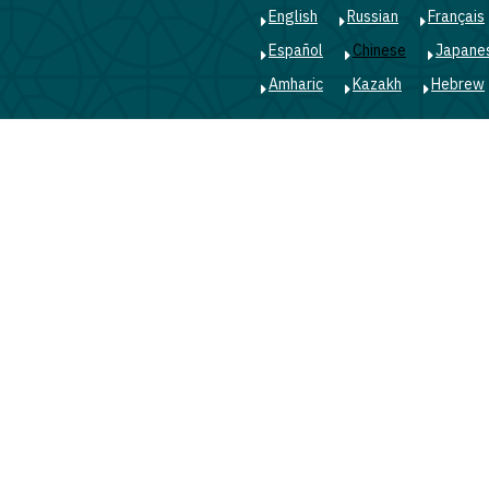
English
Russian
Français
Español
Chinese
Japane
Amharic
Kazakh
Hebrew
Main
navigation