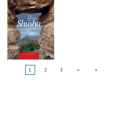
当
1
页
2
页
3
下
››
末
»
前
面
面
一
页
页
页