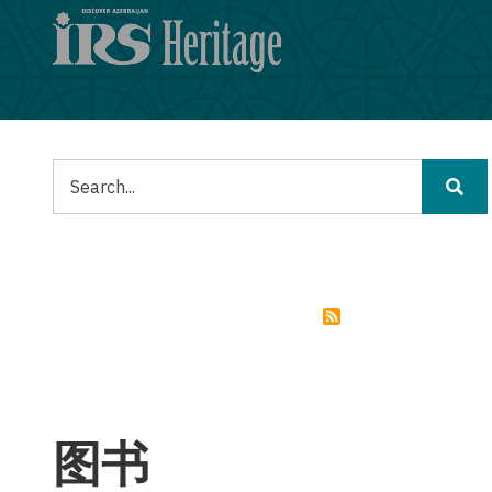
跳
转
到
主
要
内
容
搜
索
图书