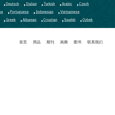
Deutsch
Italian
Turkish
Arabic
Czech
se
Portuguese
Indonesian
Vietnamese
Greek
Albanian
Croatian
Swahili
Ozbek
首页
用品
期刊
画廊
图书
联系我们