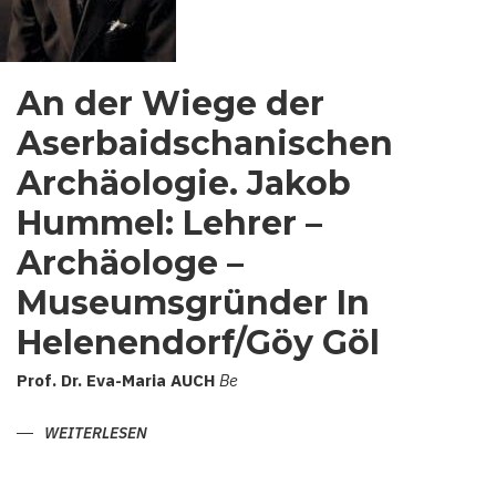
An der Wiege der
Aserbaidschanischen
Archäologie. Jakob
Hummel: Lehrer –
Archäologe –
Museumsgründer In
Helenendorf/Göy Göl
Prof.
Dr.
Eva-Maria
AUCH
Be
WEITERLESEN
ÜBER
AN
DER
WIEGE
DER