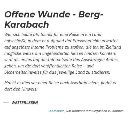
ASERBAIDSCHANISCHEN
ARCHÄOLOGIE.
Offene Wunde - Berg-
JAKOB
HUMMEL:
LEHRER
Karabach
–
ARCHÄOLOGE
–
Wer sich heute als Tourist für eine Reise in ein Land
MUSEUMSGRÜNDER
IN
entschließt, in dem er aufgrund der Presseberichte erwartet,
HELENENDORF/GÖY
auf ungelöste interne Probleme zu stoßen, die ihn im Zielland
GÖL
möglicherweise am ungehinderten Reisen hindern könnten,
wird als erstes auf die Internetseite des Auswärtigen Amtes
gehen, um die dort veröffentlichten Reise – und
Sicherheitshinweise für das jeweilige Land zu studieren.
Macht er dies vor einer Reise nach Aserbaidschan, findet er
dort den Hinweis:
WEITERLESEN
ÜBER
OFFENE
WUNDE
Anmelden
, um Kommentare verfassen zu können
-
BERG-
KARABACH