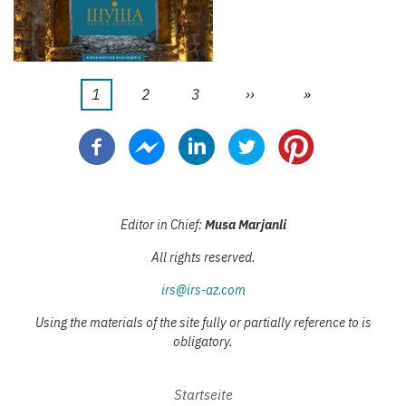
Aktuelle
1
Seite
2
Seite
3
Nächste
››
Letzte
»
Seitennummerierung
Seite
Seite
Seite
Editor in Chief:
Musa Marjanli
All rights reserved.
irs@irs-az.com
Using the materials of the site fully or partially reference to is
obligatory.
Startseite