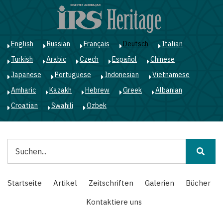
Direkt
zum
Inhalt
English
Russian
Français
Deutsch
Italian
Turkish
Arabic
Czech
Español
Chinese
Japanese
Portuguese
Indonesian
Vietnamese
Amharic
Kazakh
Hebrew
Greek
Albanian
Croatian
Swahili
Ozbek
Suche
Main
Startseite
Artikel
Zeitschriften
Galerien
Bücher
navigation
Kontaktiere uns