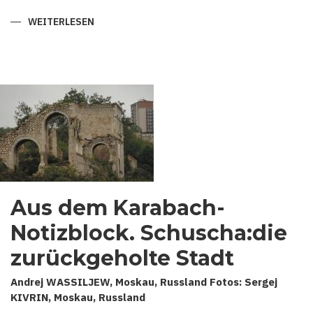
WEITERLESEN
ÜBER
MYSTISCHE
WURZELN
DER
ALTORIENTALISCHEN
MUSIK:
MUGHAM
UND
MAGIER
IN
ASERBAIDSCHAN.
Aus dem Karabach-
Notizblock. Schuscha:die
zurückgeholte Stadt
Andrej WASSILJEW, Moskau, Russland Fotos: Sergej
KIVRIN, Moskau, Russland