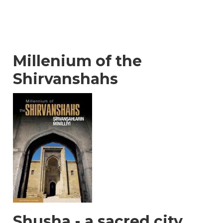
Millenium of the
Shirvanshahs
Shusha - a sacred city