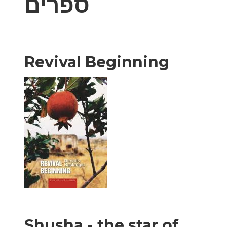
ספרים
Revival Beginning
Shusha - the star of