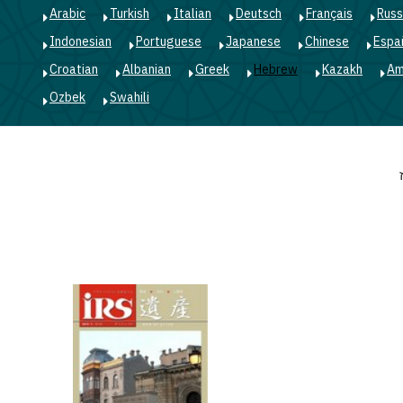
Arabic
Turkish
Italian
Deutsch
Français
Russ
Indonesian
Portuguese
Japanese
Chinese
Espa
Croatian
Albanian
Greek
Hebrew
Kazakh
Am
Ozbek
Swahili