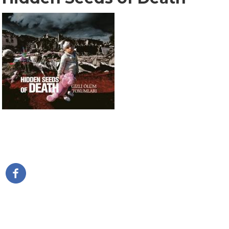
דפדוף