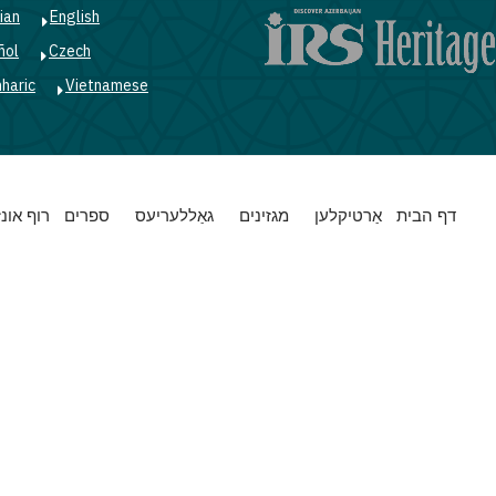
ian
English
ñol
Czech
haric
Vietnamese
Main
דף הבית
אַרטיקלען
מגזינים
גאַללעריעס
ספרים
רוף אונז
navigation