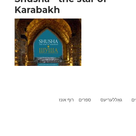
Karabakh
ים
גאַללעריעס
ספרים
רוף אונז