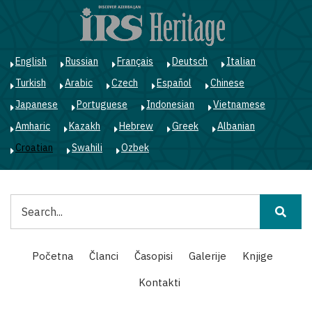
Skoči
na
glavni
sadržaj
English
Russian
Français
Deutsch
Italian
Turkish
Arabic
Czech
Español
Chinese
Japanese
Portuguese
Indonesian
Vietnamese
Amharic
Kazakh
Hebrew
Greek
Albanian
Croatian
Swahili
Ozbek
Pretraga
Main
Početna
Članci
Časopisi
Galerije
Knjige
navigation
Kontakti