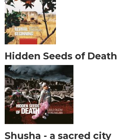
Hidden Seeds of Death
Shusha - a sacred city