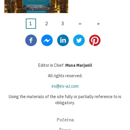
Current
1
Stranica
2
Stranica
3
Next
››
Last
»
Pagination
page
page
page
Editor in Chief:
Musa Marjanli
All rights reserved.
irs@irs-az.com
Using the materials of the site fully or partially reference to is
obligatory.
Početna