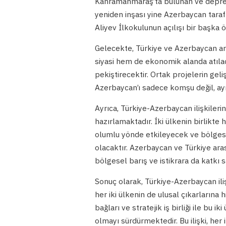
Kahramanmaraş’ta bulunan ve deprem
yeniden inşası yine Azerbaycan tara
Aliyev İlkokulunun açılışı bir başka
Gelecekte, Türkiye ve Azerbaycan ar
siyasi hem de ekonomik alanda atılac
pekiştirecektir. Ortak projelerin gelişt
Azerbaycan’ı sadece komşu değil, ayn
Ayrıca, Türkiye-Azerbaycan ilişkileri
hazırlamaktadır. İki ülkenin birlikte 
olumlu yönde etkileyecek ve bölgese
olacaktır. Azerbaycan ve Türkiye aras
bölgesel barış ve istikrara da katkı 
Sonuç olarak, Türkiye-Azerbaycan iliş
her iki ülkenin de ulusal çıkarlarına
bağları ve stratejik iş birliği ile bu 
olmayı sürdürmektedir. Bu ilişki, her