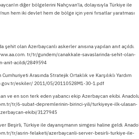
ycan’ın diğer bölgelerini Nahçıvan’la, dolayısıyla Türkiye ile
’nun hem iki devlet hem de bölge için yeni fırsatlar yaratması
a şehit olan Azerbaycanlı askerler anısına yapılan anıt açıldı.
/www.aa.com. tr/tr/gundem/canakkale-savaslarinda-sehit-olan-
n-anit-acildi/2849594
 Cumhuriyeti Arasında Stratejik Ortaklık ve Karşılıklı Yardım
.gov.tr/eskiler/ 2011/05/20110528M1-30-1.pdf
aşan ve en son terk eden yabancı ekip Azerbaycan ekibi. Anadol
m.tr/tr/6-subat-depremlerinin-birinci-yili/turkiyeye-ilk-ulasan-
azerbaycan-ekibi/3127945
er Beşirli, Türkiye ile dayanışmanın simgesi haline geldi. Anado
m.tr/tr/asrin-felaketi/azerbaycanli-server-besirli-turkiye-ile-