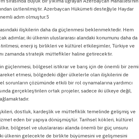
 sırasında büyük bir yıkıma uğrayan Azerbaycan Mahallesi’nin
fından üstlenilmiştir. Azerbaycan Hükümeti desteğiyle Haydar
 önemli adım olmuştur.5
asındaki ilişkilerin daha da güçlenmesi beklenmektedir. Hem
ak adımlar, iki ülkenin uluslararası alandaki konumunu daha da
irilmesi, enerji iş birlikleri ve kültürel etkileşimler, Türkiye ve
ı zamanda stratejik müttefikler haline getirecektir.
nin güçlenmesi, bölgesel istikrar ve barış için de önemli bir zemi
hareket etmesi, bölgedeki diğer ülkelerle olan ilişkilerini de
l sorunların çözümünde etkili bir rol oynamalarına yardımcı
ında gerçekleştirilen ortak projeler, sadece iki ülkeye değil,
sağlamaktadır.
kileri, dostluk, kardeşlik ve müttefiklik temelinde gelişmiş ve
 hizmet eden bir yapıya dönüşmüştür. Tarihsel kökleri, kültürel
iki ülke, bölgesel ve uluslararası alanda önemli bir güç unsuru
 iki ülkenin gelecekte de birlikte büyümesini ve gelişmesini