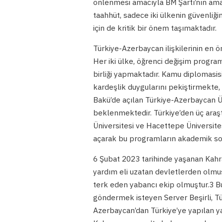
önlenmesi amacıyla BM Şartı’nın amaç 
taahhüt, sadece iki ülkenin güvenliği
için de kritik bir önem taşımaktadır.
Türkiye-Azerbaycan ilişkilerinin en öne
Her iki ülke, öğrenci değişim programl
birliği yapmaktadır. Kamu diplomasisi
kardeşlik duygularını pekiştirmekte,
Bakü’de açılan Türkiye-Azerbaycan Üni
beklenmektedir. Türkiye’den üç araşt
Üniversitesi ve Hacettepe Üniversitesi
açarak bu programların akademik so
6 Şubat 2023 tarihinde yaşanan Kah
yardım eli uzatan devletlerden olmuş
terk eden yabancı ekip olmuştur.3 B
göndermek isteyen Server Beşirli, Tü
Azerbaycan’dan Türkiye’ye yapılan ya