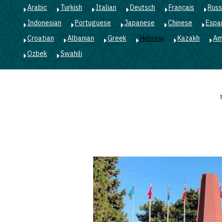
Arabic
Turkish
Italian
Deutsch
Français
Russ
Indonesian
Portuguese
Japanese
Chinese
Espa
Croatian
Albanian
Greek
Hebrew
Kazakh
Am
Ozbek
Swahili