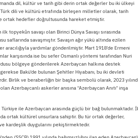
manda dil, kültür ve tarih gibi derin ortak değerler bu iki ülkeyi
Türk dili ve kültürü etrafında birleşen milletler olarak, tarih
 ortak hedefler doğrultusunda hareket etmiştir.
 ilk topyekûn savaşı olan Birinci Dünya Savaşı sırasında
 saflarında savaşmıştır. Savaşın ağır yükü altında ezilen
r aracılığıyla yardımlar gönderilmiştir. Mart 1918’de Ermeni
mlar karşısında ise bu sefer Osmanlı yöntemi tarafından Nuri
dusu bölgeye gönderilerek Azerbaycan halkına destek
i gerekse Bakü’de bulunan Şehitler Hiyabanı, bu iki devleti
rdir. Birlik ve beraberliğin bir başka sembolü olarak, 2023 yılınd
olan Azerbaycanlı askerler anısına “Azerbaycan Anıtı” inşa
 Türkiye ile Azerbaycan arasında güçlü bir bağ bulunmaktadır. İ
a ortak kültürel unsurlara sahiptir. Bu tür ortak değerler,
ı ve kardeşlik duygularını pekiştirmektedir.
i’nden (SSCB) 1991 yılında bağımsızlığını ilan eden Azerbaycan’