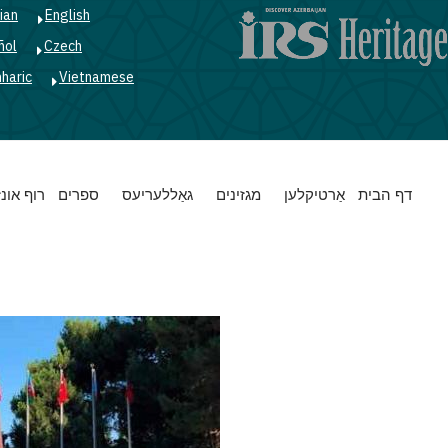
ian
English
ñol
Czech
haric
Vietnamese
Main
דף הבית
אַרטיקלען
מגזינים
גאַללעריעס
ספרים
רוף אונז
navigation