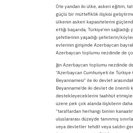
Öte yandan iki ülke, askeri eğitim, t
güçlü bir müttefiklik ilişkisi geliştir
ülkenin askeri kapasitelerini güçlen
ettiği başarıda, Türkiye’nin sağladığ
şehitlerinin yaşadığı şehirlerin/köyle
evlerinin girişinde Azerbaycan bayra
Azerbaycan toplumu nezdinde de çok
ğin Azerbaycan toplumu nezdinde de 
“Azerbaycan Cumhuriyeti ile Türkiye C
Beyannamesi” ile iki devlet arasındaki
Beyanname’de iki devlet de önemli ko
destekleyeceklerini taahhüt etmişle
üzere pek çok alanda ilişkilerin daha
“taraflardan herhangi birinin kanaat
uluslararası düzeyde tanınmış sınırl
veya devletler tehdit veya saldırı ger