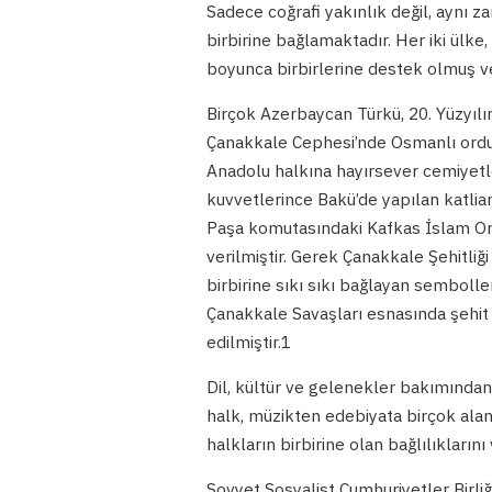
Sadece coğrafi yakınlık değil, aynı za
birbirine bağlamaktadır. Her iki ülke, 
boyunca birbirlerine destek olmuş ve
Birçok Azerbaycan Türkü, 20. Yüzyılın
Çanakkale Cephesi’nde Osmanlı ordusu
Anadolu halkına hayırsever cemiyetle
kuvvetlerince Bakü’de yapılan katlia
Paşa komutasındaki Kafkas İslam Or
verilmiştir. Gerek Çanakkale Şehitliğ
birbirine sıkı sıkı bağlayan sembolle
Çanakkale Savaşları esnasında şehit 
edilmiştir.1
Dil, kültür ve gelenekler bakımından
halk, müzikten edebiyata birçok aland
halkların birbirine olan bağlılıkların
Sovyet Sosyalist Cumhuriyetler Birliğ