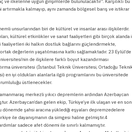
ve ilkelerine uygun girişimlerde bulunulacaktır”. Karşılıklı bu
ni artırmakla kalmayıp, aynı zamanda bölgesel barış ve istikrar
mli unsurlarından biri de kültürel ve insanlar arası ilişkilerdir.
arı, kültürel etkinlikler ve sanat faaliyetleri gibi birçok alanda i
 faaliyetleri iki halkın dostluk bağlarını güçlendirmekte,
 ortak değerlerin yaşatılmasına katkı sağlamaktadır. 23 Eylül’de
versitesi’nin de ilişkilere farklı boyut kazandırması
ırma üniversitesi (İstanbul Teknik Üniversitesi, Ortadoğu Tekni
) en iyi oldukları alanlarla ilgili programlarını bu üniversitede
rumluluğu üstlenecekler.
ramanmaraş merkezli yıkıcı depremlerin ardından Azerbaycan
tur. Azerbaycan’dan gelen ekip, Türkiye’ye ilk ulaşan ve en son
u dönemde şahsi aracına yüklediği eşyaları depremzedelere
rkiye ile dayanışmanın da simgesi haline gelmiştir.4
rdımlar sadece afet dönemi ile sınırlı kalmamıştır.