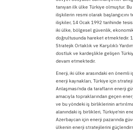
tanıyan ilk ülke Türkiye olmuştur. B
ilişkilerin resmi olarak başlangıcını
ilişkiler, 14 Ocak 1992 tarihinde tesis 
iki ülke, bölgesel güvenlik, ekonomik
doğrultusunda hareket etmektedir. 1
Stratejik Ortaklık ve Karşılıklı Yardı
dostluk ve kardeşlikle gelişen Türki
devam etmektedir.
Enerji, iki ülke arasındaki en önemli i
enerji kaynakları, Türkiye için stratej
Anlaşması’nda da tarafların enerji g
amacıyla topraklarından geçen enerji 
ve bu yöndeki iş birliklerinin artırıl
alanındaki iş birlikleri, Türkiye’nin e
Azerbaycan için enerji pazarında güven
ülkenin enerji stratejilerini güçlend