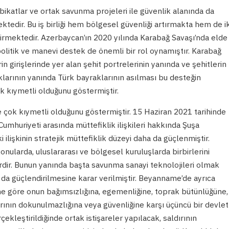
atbikatlar ve ortak savunma projeleri ile güvenlik alanında da
mektedir. Bu iş birliği hem bölgesel güvenliği artırmakta hem de ik
dirmektedir. Azerbaycan’ın 2020 yılında Karabağ Savaşı’nda elde
ı politik ve manevi destek de önemli bir rol oynamıştır. Karabağ
rin girişlerinde yer alan şehit portrelerinin yanında ve şehitlerin
klarının yanında Türk bayraklarının asılması bu desteğin
 kıymetli olduğunu göstermiştir.
çok kıymetli olduğunu göstermiştir. 15 Haziran 2021 tarihinde
umhuriyeti arasında müttefiklik ilişkileri hakkında Şuşa
 ilişkinin stratejik müttefiklik düzeyi daha da güçlenmiştir.
nularda, uluslararası ve bölgesel kuruluşlarda birbirlerini
rdir. Bunun yanında başta savunma sanayi teknolojileri olmak
 da güçlendirilmesine karar verilmiştir. Beyanname’de ayrıca
ine göre onun bağımsızlığına, egemenliğine, toprak bütünlüğüne,
arının dokunulmazlığına veya güvenliğine karşı üçüncü bir devlet
çekleştirildiğinde ortak istişareler yapılacak, saldırının