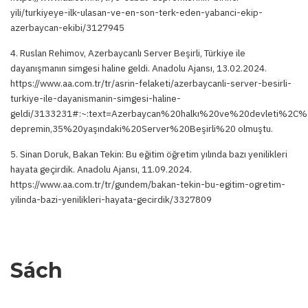
yili/turkiyeye-ilk-ulasan-ve-en-son-terk-eden-yabanci-ekip-
azerbaycan-ekibi/3127945
4. Ruslan Rehimov, Azerbaycanlı Server Beşirli, Türkiye ile
dayanışmanın simgesi haline geldi. Anadolu Ajansı, 13.02.2024.
https://www.aa.com.tr/tr/asrin-felaketi/azerbaycanli-server-besirli-
turkiye-ile-dayanismanin-simgesi-haline-
geldi/3133231#:~:text=Azerbaycan%20halkı%20ve%20devleti%2C
depremin,35%20yaşındaki%20Server%20Beşirli%20 olmuştu.
5. Sinan Doruk, Bakan Tekin: Bu eğitim öğretim yılında bazı yenilikleri
hayata geçirdik. Anadolu Ajansı, 11.09.2024.
https://www.aa.com.tr/tr/gundem/bakan-tekin-bu-egitim-ogretim-
yilinda-bazi-yenilikleri-hayata-gecirdik/3327809
Sách