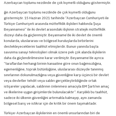
Azerbaycan toplumu nezdinde de çok kıymetli olduğunu göstermiştir.
ğin Azerbaycan toplumu nezdinde de çok kıymetli olduğunu
göstermiştir. 15 Haziran 2021 tarihinde “Azerbaycan Cumhuriyeti ile
Türkiye Cumhuriyeti arasında müttefiklik ilişkileri hakkında Şuşa
Beyannamesi” ile iki devlet arasındaki ilişkinin stratejik müttefiklik
düzeyi daha da güçlenmiştir. Beyanname’de iki devlet de önemli
konularda, uluslararası ve bölgesel kuruluşlarda birbirlerini
destekleyeceklerini taahhüt etmişlerdir. Bunun yanında başta
savunma sanayi teknolojileri olmak üzere pek çok alanda ilişkilerin
daha da güçlendirilmesine karar verilmiştir. Beyanname’de ayrıca
“taraflardan herhangi birinin kanaatine göre onun bağımsızlığına,
egemenliğine, toprak bütünlüğüne, uluslararası düzeyde tanınmış
sınırlarının dokunulmazlığına veya güvenliğine karşı üçüncü bir devlet
veya devletler tehdit veya saldırı gerçekleştirildiğinde ortak
istişareler yapılacak, saldırının önlenmesi amacıyla BM Şartı’nın amaç
ve ilkelerine uygun girişimlerde bulunulacaktır”. Karşılıklı bu taahhüt,
sadece iki ülkenin güvenliğini artırmakla kalmayıp, aynı zamanda
bölgesel barış ve istikrar için de kritik bir önem taşımaktadır.
Türkiye-Azerbaycan ilişkilerinin en önemli unsurlarından biri de