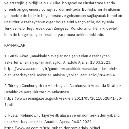
ve stratejik iş birliği ile bu iki ülke, bölgesel ve uluslararası alanda
önemli bir güç unsuru olmayı sürdürmektedir. Bu ilişki, her iki ülkenin
gelecekte de birlikte büyümesini ve gelişmesini sağlayacak temel bir
unsurdur. Azerbaycan’ın diğer bölgelerini Nahçıvan’la, dolayısıyla
Türkiye ile birleştirecek olan Zengezur Koridoru’nun hem iki devlet
hem de bölge için yeni fırsatlar yaratması beklenmektedir.
KAYNAKLAR
1. Burak Akay, Çanakkale Savaşları’nda şehit olan Azerbaycanlı
askerler anısına yapılan anıt açıldı. Anadolu Ajansı, 18.03.2023.
https://www.aa.com. tr/tr/gundem/canakkale-savaslarinda-sehit-
olan-azerbaycanli-askerler-anisina-yapilan-anit-acildi/2849594
2. Türkiye Cumhuriyeti ile Azerbaycan Cumhuriyeti Arasında Stratejik
Ortaklık ve Karşılıklı Yardım Anlaşması.
https://www.resmigazete.gov.tr/eskiler/ 2011/05/20110528M1-30-
1.pdf
3. Ruslan Rehimov, Türkiye’ye ilk ulaşan ve en son terk eden yabancı
ekip Azerbaycan ekibi. Anadolu Ajansı. 06.02.2024.
https://www.aa.com.tr/tr/6-subat-depremlerinin-birinci-