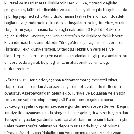
kültürel ve insanlar arası ilişkilerdir. Her iki ülke, öğrenci değişim
programları, kültürel etkinlikler ve sanat faaliyetleri gibi birçok alanda
iş birliği yapmaktadır. Kamu diplomasisi faaliyetleri iki halkın dostluk
bağlarını güçlendirmekte, kardeşlik duygularını pekiştirmekte, ortak
değerlerin yaşatılmasına katkı sağlamaktadır. 23 Eylül’de Bakü’de
açılan Türkiye-Azerbaycan Üniversitesi’nin de ilişkilere farklı boyut
kazandırması beklenmektedir. Türkiye’den üç araştırma üniversitesi
(İstanbul Teknik Üniversitesi, Ortadoğu Teknik Üniversitesi ve
Hacettepe Üniversitesi) en iyi oldukları alanlarla ilgili programlarını bu
üniversitede açarak bu programların akademik sorumluluğu
üstlenecekler.
6 Şubat 2023 tarihinde yaşanan Kahramanmaraş merkezli yıkıcı
depremlerin ardından Azerbaycan yardım eli uzatan devletlerden
olmuştur. Azerbaycan’dan gelen ekip, Türkiye’ye ilk ulaşan ve en son
terk eden yabancı ekip olmuştur.3 Bu dönemde şahsi aracına
yüklediği eşyaları depremzedelere göndermek isteyen Server Beşirli,
Türkiye ile dayanışmanın da simgesi haline gelmiştir.4 Azerbaycan’dan
Türkiye’ye yapılan yardımlar sadece afet dönemi ile sınırlı kalmamıştır.
Kahramanmaraş’ta bulunan ve deprem sırasında büyük bir yıkıma
uğrayan Azerbaycan Mahallesi’nin yeniden inşası yine Azerbaycan