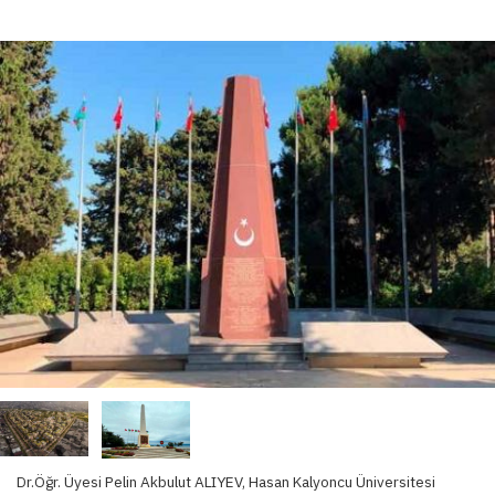
Dr.Öğr. Üyesi Pelin Akbulut ALIYEV, Hasan Kalyoncu Üniversitesi