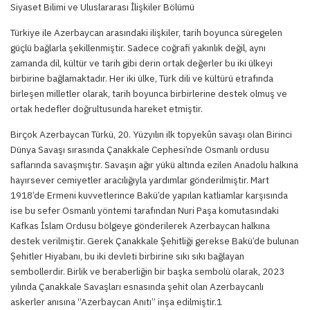
Siyaset Bilimi ve Uluslararası İlişkiler Bölümü
Türkiye ile Azerbaycan arasındaki ilişkiler, tarih boyunca süregelen
güçlü bağlarla şekillenmiştir. Sadece coğrafi yakınlık değil, aynı
zamanda dil, kültür ve tarih gibi derin ortak değerler bu iki ülkeyi
birbirine bağlamaktadır. Her iki ülke, Türk dili ve kültürü etrafında
birleşen milletler olarak, tarih boyunca birbirlerine destek olmuş ve
ortak hedefler doğrultusunda hareket etmiştir.
Birçok Azerbaycan Türkü, 20. Yüzyılın ilk topyekûn savaşı olan Birinci
Dünya Savaşı sırasında Çanakkale Cephesi’nde Osmanlı ordusu
saflarında savaşmıştır. Savaşın ağır yükü altında ezilen Anadolu halkına
hayırsever cemiyetler aracılığıyla yardımlar gönderilmiştir. Mart
1918’de Ermeni kuvvetlerince Bakü’de yapılan katliamlar karşısında
ise bu sefer Osmanlı yöntemi tarafından Nuri Paşa komutasındaki
Kafkas İslam Ordusu bölgeye gönderilerek Azerbaycan halkına
destek verilmiştir. Gerek Çanakkale Şehitliği gerekse Bakü’de bulunan
Şehitler Hiyabanı, bu iki devleti birbirine sıkı sıkı bağlayan
sembollerdir. Birlik ve beraberliğin bir başka sembolü olarak, 2023
yılında Çanakkale Savaşları esnasında şehit olan Azerbaycanlı
askerler anısına “Azerbaycan Anıtı” inşa edilmiştir.1