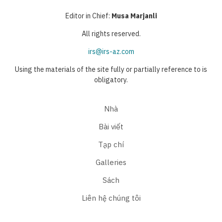
Editor in Chief:
Musa Marjanli
All rights reserved.
irs@irs-az.com
Using the materials of the site fully or partially reference to is
obligatory.
Nhà
Bài viết
Tạp chí
Galleries
Sách
Liên hệ chúng tôi