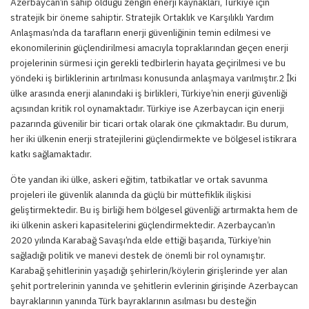
Azerbaycan’ın sahip olduğu zengin enerji kaynakları, Türkiye için
stratejik bir öneme sahiptir. Stratejik Ortaklık ve Karşılıklı Yardım
Anlaşması’nda da tarafların enerji güvenliğinin temin edilmesi ve
ekonomilerinin güçlendirilmesi amacıyla topraklarından geçen enerji
projelerinin sürmesi için gerekli tedbirlerin hayata geçirilmesi ve bu
yöndeki iş birliklerinin artırılması konusunda anlaşmaya varılmıştır.2 İki
ülke arasında enerji alanındaki iş birlikleri, Türkiye’nin enerji güvenliği
açısından kritik rol oynamaktadır. Türkiye ise Azerbaycan için enerji
pazarında güvenilir bir ticari ortak olarak öne çıkmaktadır. Bu durum,
her iki ülkenin enerji stratejilerini güçlendirmekte ve bölgesel istikrara
katkı sağlamaktadır.
Öte yandan iki ülke, askeri eğitim, tatbikatlar ve ortak savunma
projeleri ile güvenlik alanında da güçlü bir müttefiklik ilişkisi
geliştirmektedir. Bu iş birliği hem bölgesel güvenliği artırmakta hem de
iki ülkenin askeri kapasitelerini güçlendirmektedir. Azerbaycan’ın
2020 yılında Karabağ Savaşı’nda elde ettiği başarıda, Türkiye’nin
sağladığı politik ve manevi destek de önemli bir rol oynamıştır.
Karabağ şehitlerinin yaşadığı şehirlerin/köylerin girişlerinde yer alan
şehit portrelerinin yanında ve şehitlerin evlerinin girişinde Azerbaycan
bayraklarının yanında Türk bayraklarının asılması bu desteğin