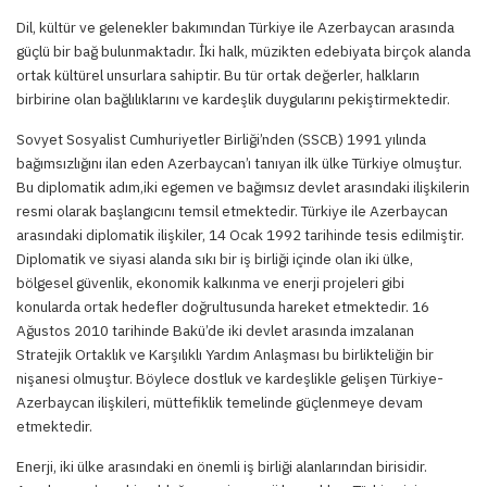
Dil, kültür ve gelenekler bakımından Türkiye ile Azerbaycan arasında
güçlü bir bağ bulunmaktadır. İki halk, müzikten edebiyata birçok alanda
ortak kültürel unsurlara sahiptir. Bu tür ortak değerler, halkların
birbirine olan bağlılıklarını ve kardeşlik duygularını pekiştirmektedir.
Sovyet Sosyalist Cumhuriyetler Birliği’nden (SSCB) 1991 yılında
bağımsızlığını ilan eden Azerbaycan’ı tanıyan ilk ülke Türkiye olmuştur.
Bu diplomatik adım,iki egemen ve bağımsız devlet arasındaki ilişkilerin
resmi olarak başlangıcını temsil etmektedir. Türkiye ile Azerbaycan
arasındaki diplomatik ilişkiler, 14 Ocak 1992 tarihinde tesis edilmiştir.
Diplomatik ve siyasi alanda sıkı bir iş birliği içinde olan iki ülke,
bölgesel güvenlik, ekonomik kalkınma ve enerji projeleri gibi
konularda ortak hedefler doğrultusunda hareket etmektedir. 16
Ağustos 2010 tarihinde Bakü’de iki devlet arasında imzalanan
Stratejik Ortaklık ve Karşılıklı Yardım Anlaşması bu birlikteliğin bir
nişanesi olmuştur. Böylece dostluk ve kardeşlikle gelişen Türkiye-
Azerbaycan ilişkileri, müttefiklik temelinde güçlenmeye devam
etmektedir.
Enerji, iki ülke arasındaki en önemli iş birliği alanlarından birisidir.