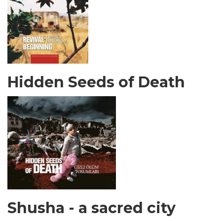
Hidden Seeds of Death
Shusha - a sacred city