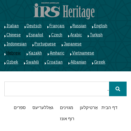
ד
ל
ה
Italian
Deutsch
Français
Russian
English
Chinese
Español
Czech
Arabic
Turkish
Indonesian
Portuguese
Japanese
Hebrew
Kazakh
Amharic
Vietnamese
Ozbek
Swahili
Croatian
Albanian
Greek
חיפוש
Main
דף הבית
אַרטיקלען
מגזינים
גאַללעריעס
ספרים
navigation
רוף אונז