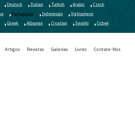
Deutsch
Italian
Turkish
Arabic
Czech
se
Portuguese
Indonesian
Vietnamese
Greek
Albanian
Croatian
Swahili
Ozbek
Artigos
Revistas
Galerias
Livres
Contate-Nos