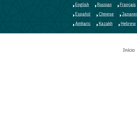
English
Russian
Français
Español
Chinese
Japane
Amharic
Kazakh
Hebrew
Main
Início
navigation