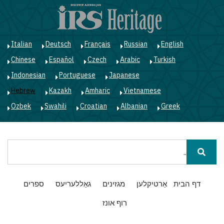
ד
ל
ה
Italian
Deutsch
Français
Russian
English
Chinese
Español
Czech
Arabic
Turkish
Indonesian
Portuguese
Japanese
Hebrew
Kazakh
Amharic
Vietnamese
Ozbek
Swahili
Croatian
Albanian
Greek
חיפוש
Main
דף הבית
אַרטיקלען
מגזינים
גאַללעריעס
ספרים
navigation
רוף אונז