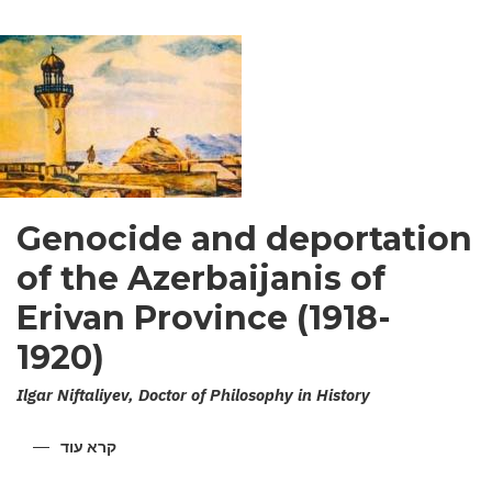
Genocide and deportation
of the Azerbaijanis of
Erivan Province (1918-
1920)
Ilgar Niftaliyev, Doctor of Philosophy in History
קרא עוד
על
ENOCIDE
AND