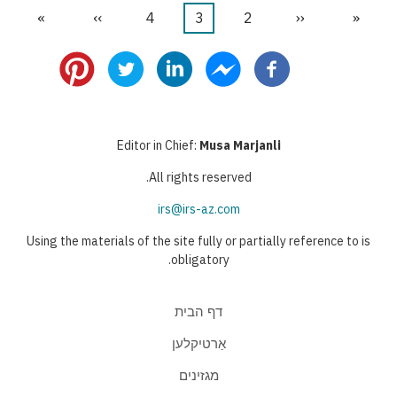
«
דף
‹‹
הדף
2
דף
3
דף
4
דף
››
הדף
»
הדף
דפדוף
ראשון
הקודם
נוכחי
הבא
האחרון
Editor in Chief:
Musa Marjanli
All rights reserved.
irs@irs-az.com
Using the materials of the site fully or partially reference to is
obligatory.
דף הבית
אַרטיקלען
מגזינים