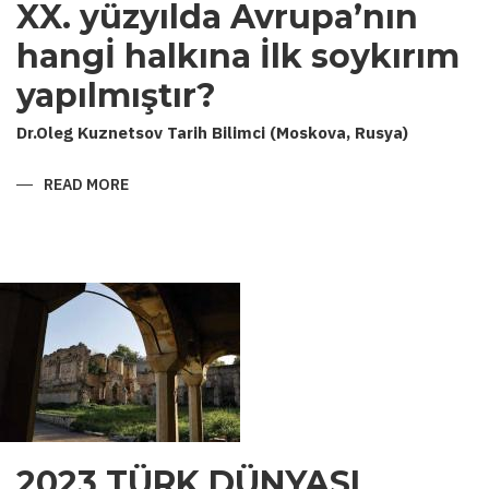
XX. yüzyılda Avrupa’nın
hangİ halkına İlk soykırım
yapılmıştır?
Dr.Oleg Kuznetsov Tarih Bilimci (Moskova, Rusya)
READ MORE
ABOUT
XX.
YÜZYILDA
AVRUPA’NIN
HANGİ
HALKINA
İLK
SOYKIRIM
YAPILMIŞTIR?
2023 TÜRK DÜNYASI