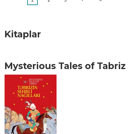
Pagination
an
sayfa
page
kullanılan
sayfa
Kitaplar
Mysterious Tales of Tabriz