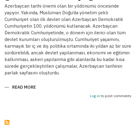
Azerbaycan tarihi önemi olan bir yıldönümü öncesinde
yaşıyor. Yakında, Müslüman Doğu’da yönetim şekli
Cumhuriyet olan ilk devlet olan Azerbaycan Demokratik
Cumhuriyetin 100. yıldönümü kutlanacak. Azerbaycan
Demokratik Cumhuriyetinde, o dönem için ilerici olan tüm
devlet kurumları oluşturulmuştu. Cumhuriyet yaşamını,
karmaşık bir iç ve dış politika ortamında iki yıldan az bir süre
sürdürebildi, ancak devlet yapılanması, ekonomi ve eğitimin
kalkınması, askeri yapılanma gibi alanlarda bu kadar kısa
sürede gerçekleştirilen çalışmalar, Azerbaycan tarihinin
parlak sayfasını oluşturdu.
READ MORE
ABOUT
AZERBAYCAN
DEMOKRATIK
Log in
to post comments
CUMHURIYETI
GELENEKLERININ
ÇOĞALMASI