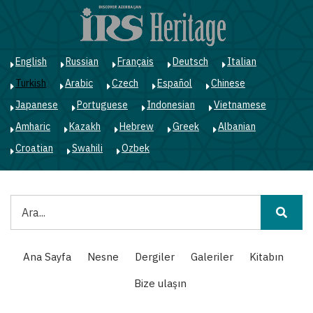
Ana
içeriğe
atla
English
Russian
Français
Deutsch
Italian
Turkish
Arabic
Czech
Español
Chinese
Japanese
Portuguese
Indonesian
Vietnamese
Amharic
Kazakh
Hebrew
Greek
Albanian
Croatian
Swahili
Ozbek
Ara
Main
Ana Sayfa
Nesne
Dergiler
Galeriler
Kitabın
navigation
Bize ulaşın