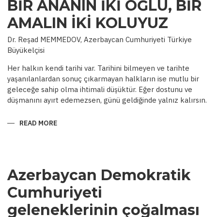
BİR ANANIN İKİ OĞLU, BİR
AMALIN İKİ KOLUYUZ
Dr. Reşad MEMMEDOV, Azerbaycan Cumhuriyeti Türkiye
Büyükelçisi
Her halkın kendi tarihi var. Tarihini bilmeyen ve tarihte
yaşanılanlardan sonuç çıkarmayan halkların ise mutlu bir
geleceğe sahip olma ihtimali düşüktür. Eğer dostunu ve
düşmanını ayırt edemezsen, günü geldiğinde yalnız kalırsın.
READ MORE
ABOUT
BİR
ANANIN
İKİ
OĞLU,
BİR
AMALIN
Azerbaycan Demokratik
İKİ
KOLUYUZ
Cumhuriyeti
geleneklerinin çoğalması