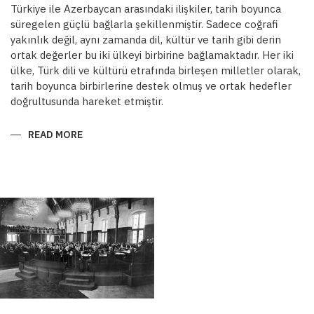
Türkiye ile Azerbaycan arasındaki ilişkiler, tarih boyunca
süregelen güçlü bağlarla şekillenmiştir. Sadece coğrafi
yakınlık değil, aynı zamanda dil, kültür ve tarih gibi derin
ortak değerler bu iki ülkeyi birbirine bağlamaktadır. Her iki
ülke, Türk dili ve kültürü etrafında birleşen milletler olarak,
tarih boyunca birbirlerine destek olmuş ve ortak hedefler
doğrultusunda hareket etmiştir.
READ MORE
ABOUT
ORTAK
DEĞERLER,
ORTAK
HEDEFLER:
DOSTLUKTAN
STRATEJIK
MÜTTEFIKLIĞE
TÜRKIYE-
AZERBAYCAN
ILIŞKILERI