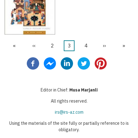
İlk
«
Önceki
‹‹
Sayfa
2
Şu
3
Sayfa
4
Sonraki
››
Last
»
Pagination
sayfa
sayfa
an
sayfa
page
kullanılan
sayfa
Editor in Chief:
Musa Marjanli
All rights reserved.
irs@irs-az.com
Using the materials of the site fully or partially reference to is
obligatory.