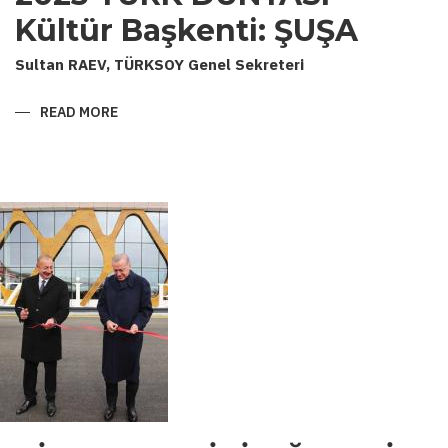
Kültür Başkenti: ŞUŞA
Sultan RAEV, TÜRKSOY Genel Sekreteri
READ MORE
ABOUT
2023
TÜRK
DÜNYASI
KÜLTÜR
BAŞKENTI:
ŞUŞA