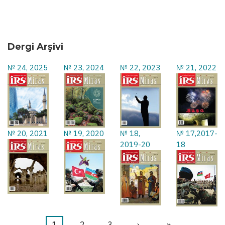
Dergi Arşivi
№ 24, 2025
№ 23, 2024
№ 22, 2023
№ 21, 2022
№ 20, 2021
№ 19, 2020
№ 18,
№ 17,2017-
2019-20
18
Şu
1
Sayfa
2
Sayfa
3
Sonraki
›
Last
»