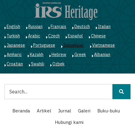
Lompat
ke
isi
utama
English
Russian
Français
Deutsch
Italian
Turkish
Arabic
Czech
Español
Chinese
Japanese
Portuguese
Indonesian
Vietnamese
Amharic
Kazakh
Hebrew
Greek
Albanian
Croatian
Swahili
Ozbek
Pencarian
Main
Beranda
Artikel
Jurnal
Galeri
Buku-buku
navigation
Hubungi kami