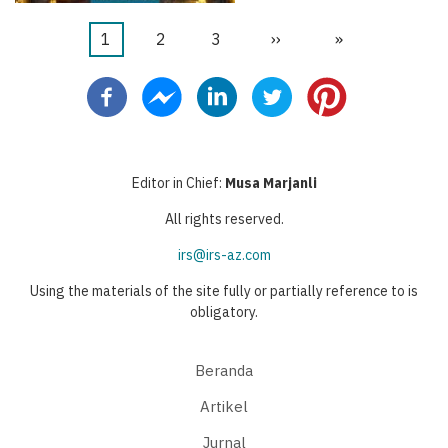
Halaman
1
Halaman
2
Halaman
3
Halaman
››
Last
»
Pagination
sekarang
berikutnya
page
Editor in Chief:
Musa Marjanli
All rights reserved.
irs@irs-az.com
Using the materials of the site fully or partially reference to is
obligatory.
Beranda
Artikel
Jurnal