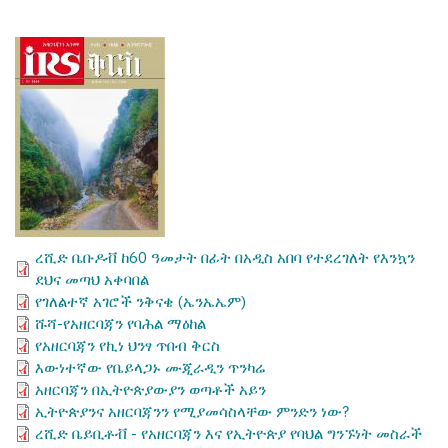
ረሺድ ቤቡዶቭ ከ60 ዓመታት በፊት በአዲስ አበባ የተደረገለት የእንኳን
ደህና መጣህ አቀባበል
የገለልተኛ አገሮች ንቅናቄ (ኤንኤኤም)
ሹሻ-የአዘርባጃን የባሕል ማዕከል
የአዘርባጃን የኪነ ህንፃ ጥበብ ቅርስ
እውነተኛው የቤይላጋኑ ሙጂራዲን ጥንካሬ
አዘርባጃን በኢትዮጵያውያን ወጣቶች አይን
ኢትዮጵያንና አዘርባጃንን የሚያመሳስላቸው ምንድን ነው?
ረሺድ ቤይቢቶቭ - የአዘርባጃን እና የኢትዮጵያ የባህል ግንኙነት መስራች