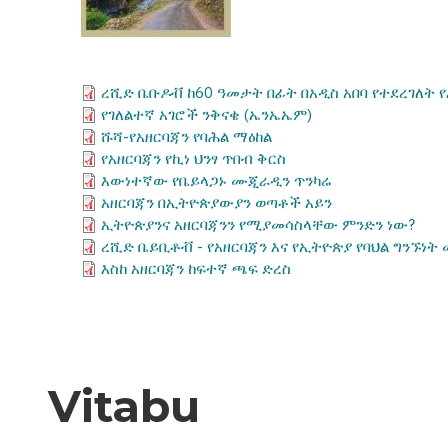
ረሺድ ቤቡዶቭ ከ60 ዓመታት በፊት በአዲስ አበባ የተደረገለት የ
የገለልተኛ አገሮች ንቅናቄ (ኤንኤኤም)
ሹሻ-የአዘርባጃን የባሕል ማዕከል
የአዘርባጃን የኪነ ህንፃ ጥበብ ቅርስ
እውነተኛው የቤይላጋኑ ሙጂራዲን ጥንካሬ
አዘርባጃን በኢትዮጵያውያን ወጣቶች አይን
ኢትዮጵያንና አዘርባጃንን የሚያመሳስላቸው ምንድን ነው?
ረሺድ ቤይቢቶቭ - የአዘርባጃን እና የኢትዮጵያ የባህል ግንኙነት
እስከ አዘርባጃን ከፍተኛ ጫፍ ድረስ
Vitabu