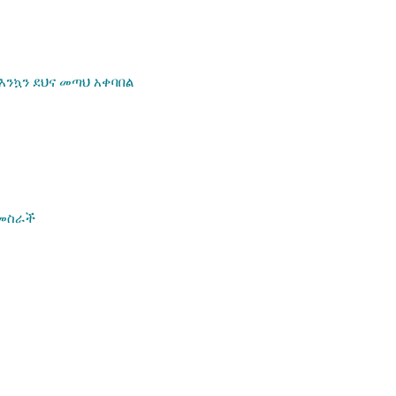
እንኳን ደህና መጣህ አቀባበል
 መስራች