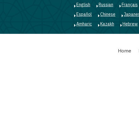
English
Russian
Français
Español
Chinese
Japane
Amharic
Kazakh
Hebrew
Main
Home
navigation