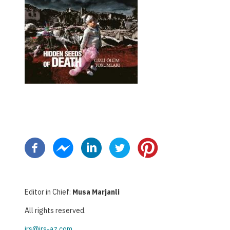
Pagination
Editor in Chief:
Musa Marjanli
All rights reserved.
irs@irs-az.com