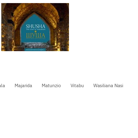
la
Majarida
Matunzio
Vitabu
Wasiliana Nasi