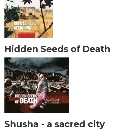
Hidden Seeds of Death
Shusha - a sacred city