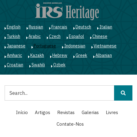
Passar
para
o
conteúdo
English
Russian
Français
Deutsch
Italian
principal
Turkish
Arabic
Czech
Español
Chinese
Japanese
Portuguese
Indonesian
Vietnamese
Amharic
Kazakh
Hebrew
Greek
Albanian
Croatian
Swahili
Ozbek
Pesquisar
Main
Início
Artigos
Revistas
Galerias
Livres
navigation
Contate-Nos