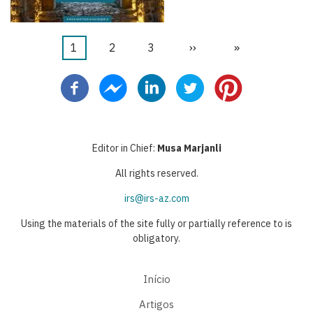
Página
1
Página
2
Página
3
Próxima
››
Última
»
Paginação
atual
página
página
Editor in Chief:
Musa Marjanli
All rights reserved.
irs@irs-az.com
Using the materials of the site fully or partially reference to is
obligatory.
Início
Artigos