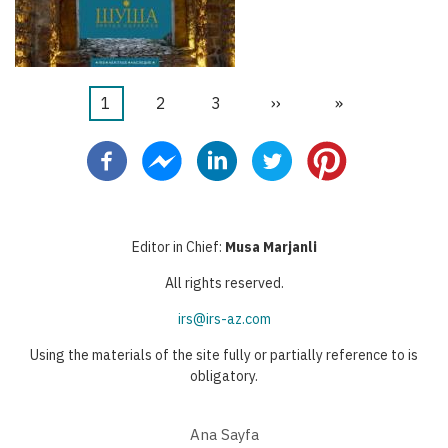
Şu
1
Sayfa
2
Sayfa
3
Sonraki
››
Last
»
Pagination
an
sayfa
page
kullanılan
sayfa
Editor in Chief:
Musa Marjanli
All rights reserved.
irs@irs-az.com
Using the materials of the site fully or partially reference to is
obligatory.
Ana Sayfa