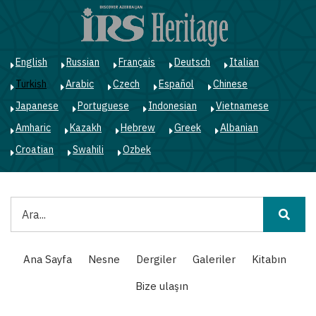
Ana
içeriğe
atla
English
Russian
Français
Deutsch
Italian
Turkish
Arabic
Czech
Español
Chinese
Japanese
Portuguese
Indonesian
Vietnamese
Amharic
Kazakh
Hebrew
Greek
Albanian
Croatian
Swahili
Ozbek
Ara
Main
Ana Sayfa
Nesne
Dergiler
Galeriler
Kitabın
navigation
Bize ulaşın