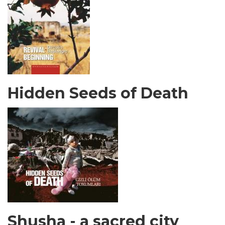
Hidden Seeds of Death
Shusha - a sacred city