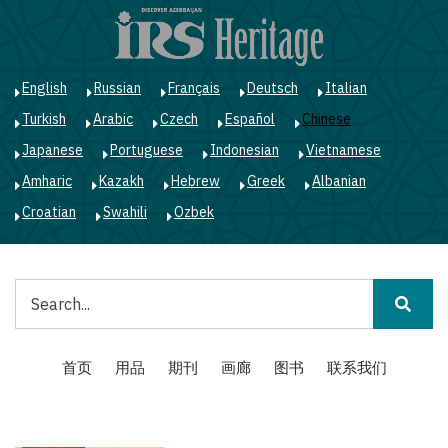
跳
转
到
主
English
Russian
Français
Deutsch
Italian
要
Turkish
Arabic
Czech
Español
Chinese
内
容
Japanese
Portuguese
Indonesian
Vietnamese
Amharic
Kazakh
Hebrew
Greek
Albanian
Croatian
Swahili
Ozbek
搜
索
Main
首页
用品
期刊
画廊
图书
联系我们
navigation