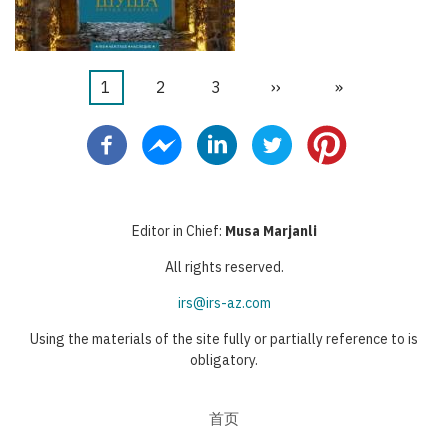
当
1
页
2
页
3
下
››
末
»
分
前
面
面
一
页
页
页
页
Editor in Chief:
Musa Marjanli
All rights reserved.
irs@irs-az.com
Using the materials of the site fully or partially reference to is
obligatory.
首页