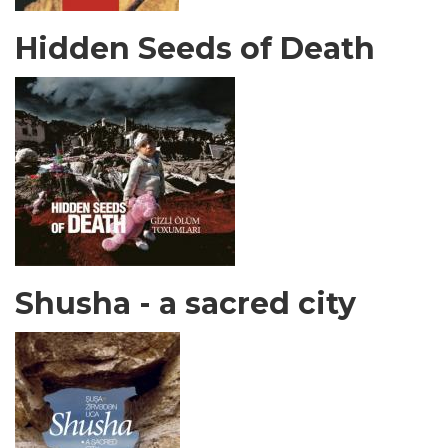
Hidden Seeds of Death
Shusha - a sacred city