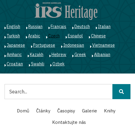
Přejít
k
hlavnímu
obsahu
English
Russian
Français
Deutsch
Italian
Turkish
Arabic
Czech
Español
Chinese
Japanese
Portuguese
Indonesian
Vietnamese
Amharic
Kazakh
Hebrew
Greek
Albanian
Croatian
Swahili
Ozbek
Hledat
Main
Domů
Články
Časopisy
Galerie
Knihy
navigation
Kontaktujte nás