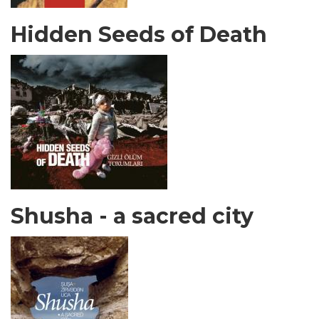
Hidden Seeds of Death
Shusha - a sacred city