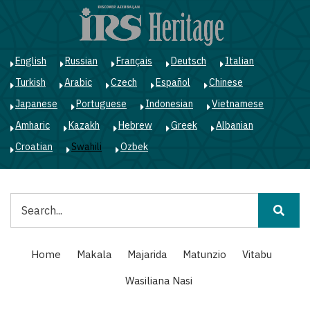
Skip
to
main
content
English
Russian
Français
Deutsch
Italian
Turkish
Arabic
Czech
Español
Chinese
Japanese
Portuguese
Indonesian
Vietnamese
Amharic
Kazakh
Hebrew
Greek
Albanian
Croatian
Swahili
Ozbek
Tafuta
Main
Home
Makala
Majarida
Matunzio
Vitabu
navigation
Wasiliana Nasi