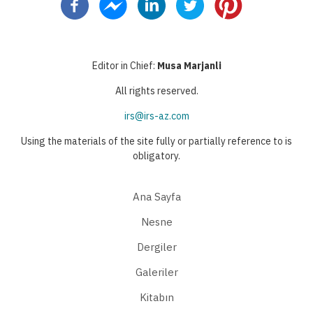
kullanılan
sayfa
Editor in Chief:
Musa Marjanli
All rights reserved.
irs@irs-az.com
Using the materials of the site fully or partially reference to is
obligatory.
Ana Sayfa
Nesne
Dergiler
Galeriler
Kitabın