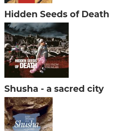
Hidden Seeds of Death
Shusha - a sacred city