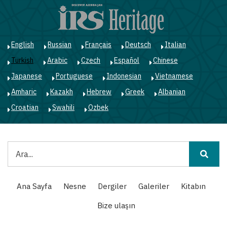
Ana
içeriğe
atla
English
Russian
Français
Deutsch
Italian
Turkish
Arabic
Czech
Español
Chinese
Japanese
Portuguese
Indonesian
Vietnamese
Amharic
Kazakh
Hebrew
Greek
Albanian
Croatian
Swahili
Ozbek
Ara
Main
Ana Sayfa
Nesne
Dergiler
Galeriler
Kitabın
navigation
Bize ulaşın