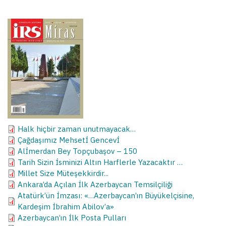
Halk hiçbir zaman unutmayacak…
Çağdaşımız Mehsetİ Gencevİ
Alİmerdan Bey Topçubaşov – 150
Tarih Sizin İsminizi Altın Harflerle Yazacaktır …
Millet Size Müteşekkirdir...
Ankara’da Açılan İlk Azerbaycan Temsilçiliği
Atatürk’ün İmzası: «…Azerbaycan’ın Büyükelçisine,
Kardeşim İbrahim Abilov’a»
Azerbaycan’ın İlk Posta Pulları