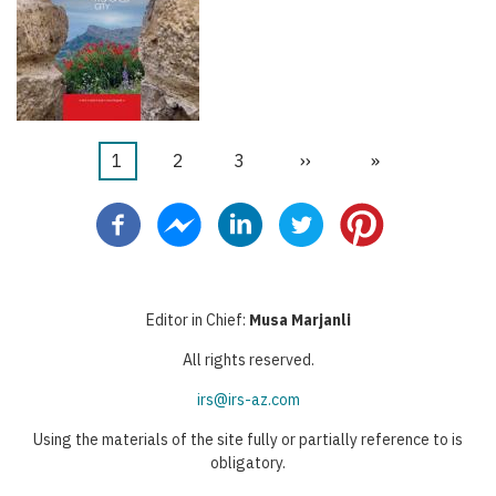
Current
1
Page
2
Page
3
Next
››
Last
»
Pagination
page
page
page
Editor in Chief:
Musa Marjanli
All rights reserved.
irs@irs-az.com
Using the materials of the site fully or partially reference to is
obligatory.