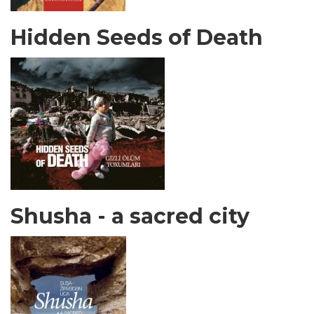
Hidden Seeds of Death
Shusha - a sacred city