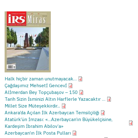
Halk hiçbir zaman unutmayacak…
Çağdaşımız Mehsetİ Gencevİ
Alİmerdan Bey Topçubaşov – 150
Tarih Sizin İsminizi Altın Harflerle Yazacaktır …
Millet Size Müteşekkirdir...
Ankara’da Açılan İlk Azerbaycan Temsilçiliği
Atatürk’ün İmzası: «…Azerbaycan’ın Büyükelçisine,
Kardeşim İbrahim Abilov’a»
Azerbaycan’ın İlk Posta Pulları