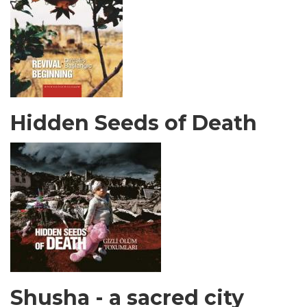
Hidden Seeds of Death
Shusha - a sacred city