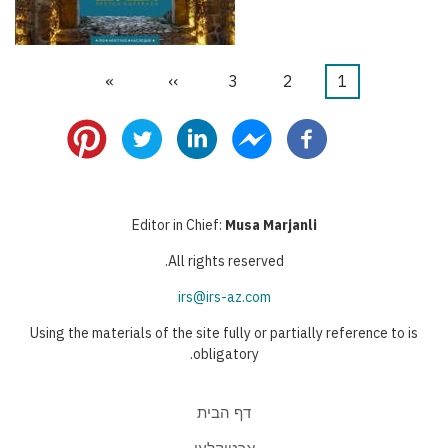
1
דף
2
דף
3
דף
››
הדף
»
הדף
דפדוף
נוכחי
הבא
האחרון
Editor in Chief:
Musa Marjanli
All rights reserved.
irs@irs-az.com
Using the materials of the site fully or partially reference to is
obligatory.
דף הבית