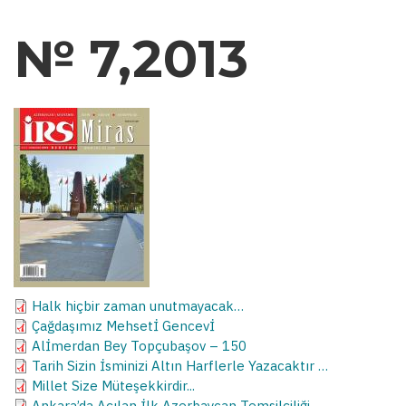
№ 7,2013
Halk hiçbir zaman unutmayacak…
Çağdaşımız Mehsetİ Gencevİ
Alİmerdan Bey Topçubaşov – 150
Tarih Sizin İsminizi Altın Harflerle Yazacaktır …
Millet Size Müteşekkirdir...
Ankara’da Açılan İlk Azerbaycan Temsilçiliği