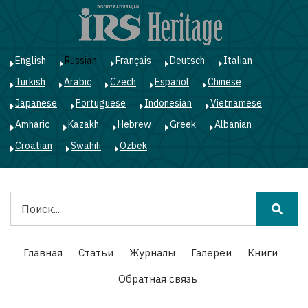
Перейти
к
основному
содержанию
English
Russian
Français
Deutsch
Italian
Turkish
Arabic
Czech
Español
Chinese
Japanese
Portuguese
Indonesian
Vietnamese
Amharic
Kazakh
Hebrew
Greek
Albanian
Croatian
Swahili
Ozbek
Поиск
Main
Главная
Статьи
Журналы
Галереи
Книги
navigation
Обратная связь