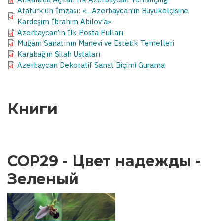
Atatürk’ün İmzası: «…Azerbaycan’ın Büyükelçisine,
Kardeşim İbrahim Abilov’a»
Azerbaycan’ın İlk Posta Pulları
Muğam Sanatının Manevi ve Estetik Temelleri
Karabağ’ın Silah Ustaları
Azerbaycan Dekoratif Sanat Biçimi Gurama
Книги
COP29 - Цвет надежды -
Зеленый