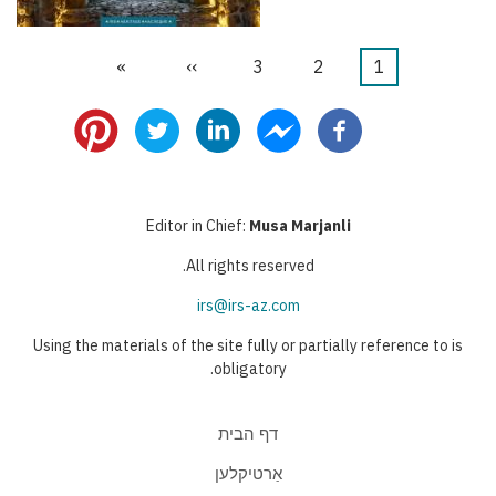
1
דף
2
דף
3
דף
››
הדף
»
הדף
דפדוף
נוכחי
הבא
האחרון
Editor in Chief:
Musa Marjanli
All rights reserved.
irs@irs-az.com
Using the materials of the site fully or partially reference to is
obligatory.
דף הבית
אַרטיקלען