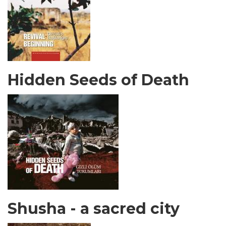
Hidden Seeds of Death
Shusha - a sacred city