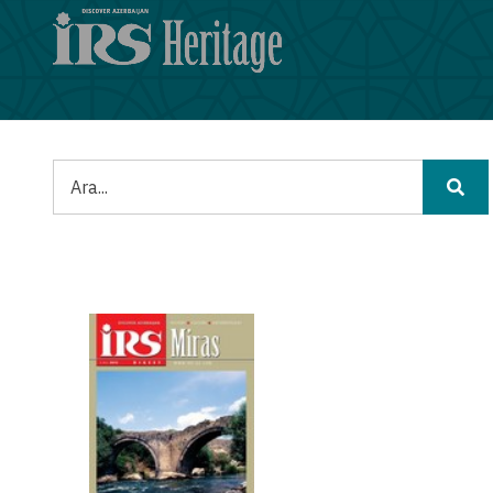
Ana
içeriğe
atla
Ara