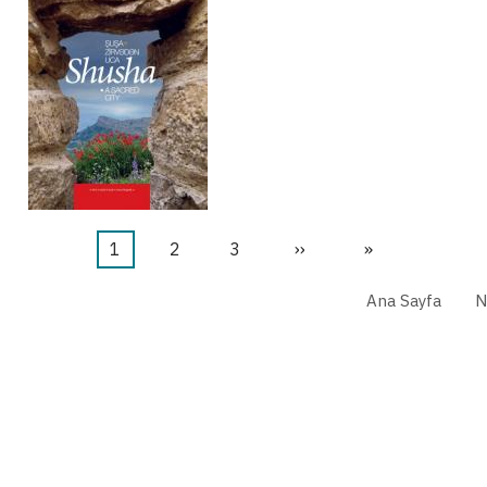
Şu
1
Sayfa
2
Sayfa
3
Sonraki
››
Last
»
an
sayfa
page
Ana Sayfa
N
kullanılan
sayfa