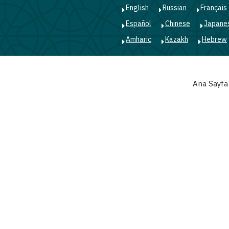
English
Russian
Français
Español
Chinese
Japane
Amharic
Kazakh
Hebrew
Main
Ana Sayfa
navigation