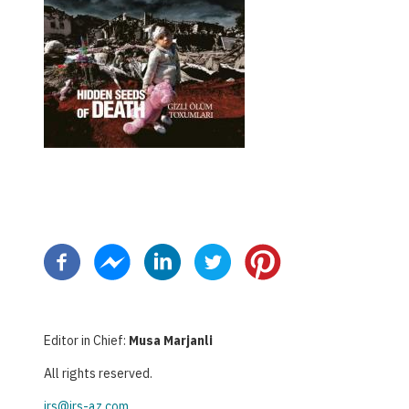
Pagination
Editor in Chief:
Musa Marjanli
All rights reserved.
irs@irs-az.com