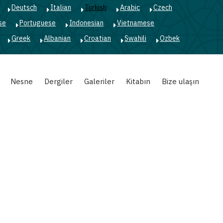
Deutsch
Italian
Turkish
Arabic
Czech
se
Portuguese
Indonesian
Vietnamese
Greek
Albanian
Croatian
Swahili
Ozbek
Nesne
Dergiler
Galeriler
Kitabın
Bize ulaşın