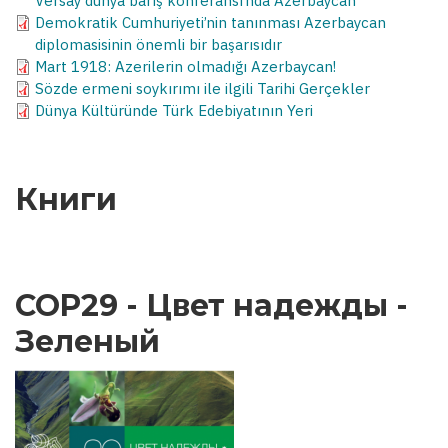
Versay dünya barış konferansı’nda Azerbaycan
Demokratik Cumhuriyeti’nin tanınması Azerbaycan
diplomasisinin önemli bir başarısıdır
Mart 1918: Azerilerin olmadığı Azerbaycan!
Sözde ermeni soykırımı ile ilgili Tarihi Gerçekler
Dünya Kültüründe Türk Edebiyatının Yeri
Книги
COP29 - Цвет надежды -
Зеленый