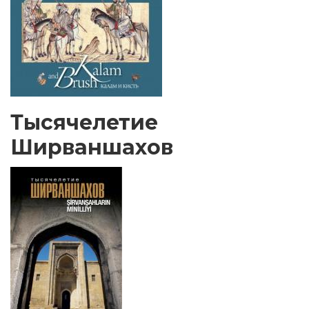
Тысячелетие
Ширваншахов