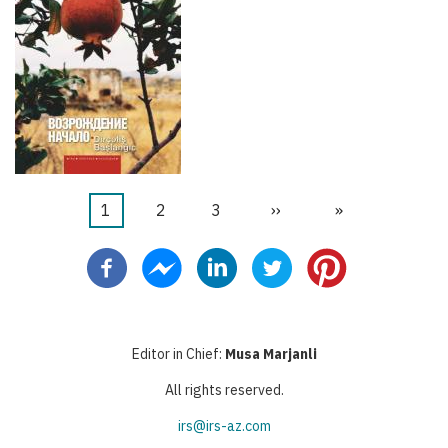
Текущая
1
Страница
2
Страница
3
Следующая
››
Последняя
»
Нумерация
страница
страница
страница
страниц
Editor in Chief:
Musa Marjanli
All rights reserved.
irs@irs-az.com