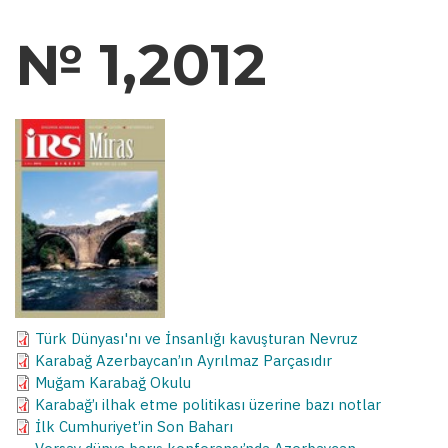
№ 1,2012
Türk Dünyası'nı ve İnsanlığı kavuşturan Nevruz
Karabağ Azerbaycan’ın Ayrılmaz Parçasıdır
Muğam Karabağ Okulu
Karabağ’ı ilhak etme politikası üzerine bazı notlar
İlk Cumhuriyet’in Son Baharı