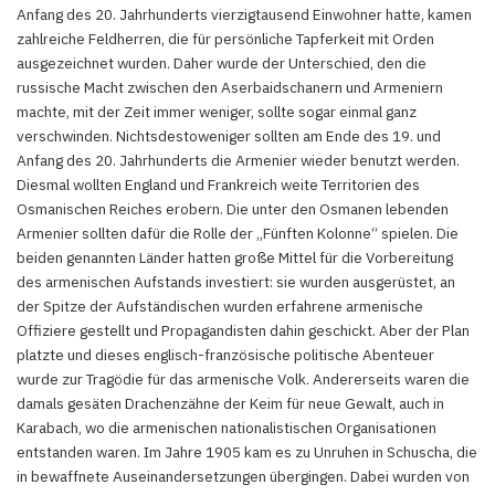
Anfang des 20. Jahrhunderts vierzigtausend Einwohner hatte, kamen
zahlreiche Feldherren, die für persönliche Tapferkeit mit Orden
ausgezeichnet wurden. Daher wurde der Unterschied, den die
russische Macht zwischen den Aserbaidschanern und Armeniern
machte, mit der Zeit immer weniger, sollte sogar einmal ganz
verschwinden. Nichtsdestoweniger sollten am Ende des 19. und
Anfang des 20. Jahrhunderts die Armenier wieder benutzt werden.
Diesmal wollten England und Frankreich weite Territorien des
Osmanischen Reiches erobern. Die unter den Osmanen lebenden
Armenier sollten dafür die Rolle der „Fünften Kolonne“ spielen. Die
beiden genannten Länder hatten große Mittel für die Vorbereitung
des armenischen Aufstands investiert: sie wurden ausgerüstet, an
der Spitze der Aufständischen wurden erfahrene armenische
Offiziere gestellt und Propagandisten dahin geschickt. Aber der Plan
platzte und dieses englisch-französische politische Abenteuer
wurde zur Tragödie für das armenische Volk. Andererseits waren die
damals gesäten Drachenzähne der Keim für neue Gewalt, auch in
Karabach, wo die armenischen nationalistischen Organisationen
entstanden waren. Im Jahre 1905 kam es zu Unruhen in Schuscha, die
in bewaffnete Auseinandersetzungen übergingen. Dabei wurden von