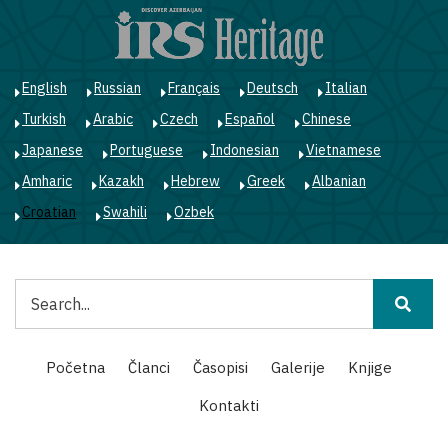
Skoči
na
glavni
sadržaj
English
Russian
Français
Deutsch
Italian
Turkish
Arabic
Czech
Español
Chinese
Japanese
Portuguese
Indonesian
Vietnamese
Amharic
Kazakh
Hebrew
Greek
Albanian
Croatian
Swahili
Ozbek
Pretraga
Main
Početna
Članci
Časopisi
Galerije
Knjige
navigation
Kontakti