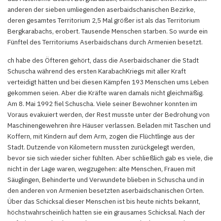
anderen der sieben umliegenden aserbaidschanischen Bezirke,
deren gesamtes Territorium 2,5 Mal größer ist als das Territorium
Bergkarabachs, erobert. Tausende Menschen starben. So wurde ein
Fünftel des Territoriums Aserbaidschans durch Armenien besetzt.
ch habe des Öfteren gehört, dass die Aserbaidschaner die Stadt
Schuscha während des ersten KarabachKriegs mit aller Kraft
verteidigt hätten und bei diesen Kämpfen 193 Menschen ums Leben
gekommen seien. Aber die Kräfte waren damals nicht gleichmäßig.
Am 8. Mai 1992 fiel Schuscha. Viele seiner Bewohner konnten im
Voraus evakuiert werden, der Rest musste unter der Bedrohung von
Maschinengewehren ihre Häuser verlassen. Beladen mit Taschen und
Koffern, mit Kindern auf dem Arm, zogen die Flüchtlinge aus der
Stadt. Dutzende von Kilometern mussten zurückgelegt werden,
bevor sie sich wieder sicher fühlten. Aber schließlich gab es viele, die
nicht in der Lage waren, wegzugehen: alte Menschen, Frauen mit
Säuglingen, Behinderte und Verwundete blieben in Schuscha und in
den anderen von Armenien besetzten aserbaidschanischen Orten.
Über das Schicksal dieser Menschen ist bis heute nichts bekannt,
höchstwahrscheinlich hatten sie ein grausames Schicksal. Nach der