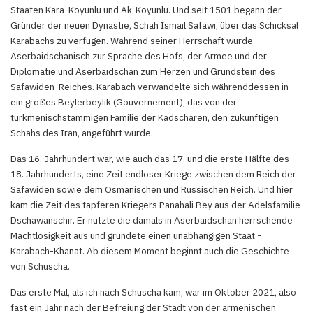
Staaten Kara-Koyunlu und Ak-Koyunlu. Und seit 1501 begann der
Gründer der neuen Dynastie, Schah Ismail Safawi, über das Schicksal
Karabachs zu verfügen. Während seiner Herrschaft wurde
Aserbaidschanisch zur Sprache des Hofs, der Armee und der
Diplomatie und Aserbaidschan zum Herzen und Grundstein des
Safawiden-Reiches. Karabach verwandelte sich währenddessen in
ein großes Beylerbeylik (Gouvernement), das von der
turkmenischstämmigen Familie der Kadscharen, den zukünftigen
Schahs des Iran, angeführt wurde.
Das 16. Jahrhundert war, wie auch das 17. und die erste Hälfte des
18. Jahrhunderts, eine Zeit endloser Kriege zwischen dem Reich der
Safawiden sowie dem Osmanischen und Russischen Reich. Und hier
kam die Zeit des tapferen Kriegers Panahali Bey aus der Adelsfamilie
Dschawanschir. Er nutzte die damals in Aserbaidschan herrschende
Machtlosigkeit aus und gründete einen unabhängigen Staat -
Karabach-Khanat. Ab diesem Moment beginnt auch die Geschichte
von Schuscha.
Das erste Mal, als ich nach Schuscha kam, war im Oktober 2021, also
fast ein Jahr nach der Befreiung der Stadt von der armenischen