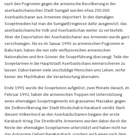
nach den Pogromen gegen die armenische Bevölkerung in der
aserbaidschanischen Stadt Sumgait wurden etwa 250.000
Aserbaidschaner aus Armenien deportiert. In den damaligen
Sowjetmedien hat man die SumgaitEreignisse dafür ausgenutzt, das
aserbaidschanische Volk und Aserbaidschan weiter zu verteufeln.
Aber die Deportation der Aserbaidschaner aus Armenien wurde ganz
verschwiegen. Als es im Januar 1990 zu armenischen Pogromen in
Baku kam, haben die nun sehr einflussreichen armenischen
Nationalisten und ihre Gönner die Sowjetführung überzeugt, Teile der
Sowjetarmee in die Hauptstadt Aserbaidschans einmarschieren zu
lassen. Dabei kamen viele unschuldige Menschen ums Leben, wofür
keiner der Machthaber die Verantwortung übernahm.
Ende 1991 wurde die Sowjetunion aufgelöst, zwei Monate danach, im
Februar 1992, haben die armenischen Truppen mit Unterstützung
eines ehemaligen Sowjetregiments ein grausames Massaker gegen
die Zivilbevölkerung der Stadt Khodschali in Karabach verübt. Nach
diesem Völkermord an den Aserbaidschanern begann der erste
Karabach-Krieg. Die Streitkräfte Armeniens wurden dabei durch die
Reste der ehemaligen Sowjetarmee unterstützt und haben nicht nur
das Autonome Gebiet Bergkarabach, sondern auch einen nach dem