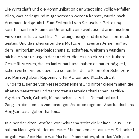
Die Wirtschaft und die Kommunikation der Stadt sind völlig verfallen.
Alles, was zerlegt und mitgenommen werden konnte, wurde nach
Armenien fortgeführt. Zum Zeitpunkt von Schuschas Befreiung
konnte man hier kaum den Unterhalt von zweitausend armenischen
Einwohnern, hauptsächlich Militärangehörige und ihre Familien, noch
leisten. Und das alles unter dem Motto, ein „zweites Armenien“ auf
dem Territorium Aserbaidschans zu schaffen. Weiterhin wundern
mich die Vorstellungen der Urheber dieses Projekts: Drei frühere
Geschäftsreisen, die ich hinter mir habe, haben es mir ermöglicht,
schon vorher vieles davon zu sehen: hunderte Kilometer Schützen-
und Panzergräben, Kaponniere für Panzer und Stacheldraht,
Hunderttausende von versteckten Minen! Und hinter diesem allen die
ebenso besetzten und zerstörten aserbaidschanischen Bezirke
Aghdam, Fizuli, Gubadli, Kalbadschar, Latschin, Dschabrail und
Zangilan, die niemals zum einstigen Autonomiegebiet Aserbaidschans
Bergkarabach gehört hatten...
In einer der alten Straßen von Schuscha steht ein kleines Haus. Hier
hat ein Mann gelebt, der mit einer Stimme von erstaunlicher Schönheit
begabt war. Sein Name war Murtusa Mammadow, aber das Volk gab