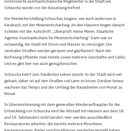
motorisierte aserbaidschanische Regimenter in die Stadt ein.
Schuscha wurde von der Besatzung befreit.
Die Wiederherstellung Schuschas begann, wie auch anderswo in
Karabach, mit der Minenentschärfung. An den Häusern hingen danach
Schilder mit der Aufschrift: „Überprüft. Keine Minen. Staatliche
Agentur Aserbaidschans für Minenentschärfung“. Dann war es
notwendig, die Stadt mit Strom und Wasser zu versorgen. Die
zentralen Straßen wurden geräumt und gepflastert. Nach der
Befreiung öffneten zwei Hotels sowie mehrere Geschäfte und Cafés.
Und es gibt hier nun auch genug Besucher.
Schuscha kehrt zum friedlichen Leben zurück. In der Stadt wird viel
gebaut, daher ist auf den Straßen viel Lärm zu hören. Darüber hinaus
wachsen das Tempo und der Umfang der Bauarbeiten von Monat zu
Monat.
In Übereinstimmung mit dem generellen Wiederaufbauplan für die
Entwicklung von Schuscha wird die Altstadt mit Häusern aus dem 18.
und 19. Jahrhundert nicht berührt. Hier werden ausschließlich
Restauratoren arbeiten, die bereits mehrere Moscheen,
Karawansereien, Bäder und Privathäuser wiederhergestellt haben.