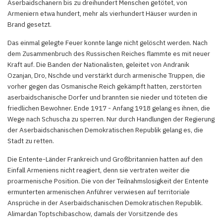
Aserbaidschanern bis zu dreihundert Menschen getötet, von
Armeniern etwa hundert, mehr als vierhundert Häuser wurden in
Brand gesetzt.
Das einmal gelegte Feuer konnte lange nicht gelöscht werden. Nach
dem Zusammenbruch des Russischen Reiches flammte es mit neuer
Kraft auf. Die Banden der Nationalisten, geleitet von Andranik
Ozanjan, Dro, Nschde und verstärkt durch armenische Truppen, die
vorher gegen das Osmanische Reich gekämpft hatten, zerstörten
aserbaidschanische Dorfer und brannten sie nieder und töteten die
friedlichen Bewohner. Ende 1917 - Anfang 1918 gelang es ihnen, die
Wege nach Schuscha zu sperren. Nur durch Handlungen der Regierung
der Aserbaidschanischen Demokratischen Republik gelang es, die
Stadt zu retten.
Die Entente-Länder Frankreich und Großbritannien hatten auf den
Einfall Armeniens nicht reagiert, denn sie vertraten weiter die
proarmenische Position. Die von der Teilnahmslosigkeit der Entente
ermunterten armenischen Anführer verwiesen auf territoriale
Ansprüche in der Aserbaidschanischen Demokratischen Republik.
Alimardan Toptschibaschow, damals der Vorsitzende des