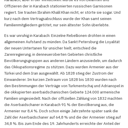
Offizieren der in Karabach stationierten russischen Garnisonen
regiert. Sie trauten Ibrahim Khalil Khan nicht, er störte sie sogar. Und
kurz nach dem Vertragsabschluss wurde der Khan samt seinen
Familienmitgliedern getötet, nur sein ältester Sohn überlebte.
Es war unruhig in Karabach: Einzelne Rebellionen drohten in einen
allgemeinen Aufstand zu münden. Da Sankt Petersburg die Loyalität
der neuen Untertanen für unsicher hielt, entschied die
Zarenregierung, in denneueroberten Gebieten christliche
Bevölkerungsgruppen aus anderen Ländern anzusiedeln, um dadurch
das Okkupationsregime zu stützen. Dazu wurden Armenier aus der
Türkei und dem Iran ausgewählt. Ab 1828 stieg der Zustrom der
Einwanderer. Im kurzen Zeitraum von 1828 bis 1830 wurden nach
den Bestimmungen der Verträge von Turkmentschaj und Adrianopel in
die okkupierten aserbaidschanischen Gebiete 124.000 armenische
Familien umgesiedelt. Nach der offiziellen Zählung von 1832 machten
die Aserbaidschaner in Karabach 91 % der Bevölkerung aus, die
Armenier nur 8,4 %. Doch schon einige Jahrzehnte später sank die
Zahl der Aserbaidschaner auf 64,8 % und die der Armenier stieg auf
34,8 %. Bis zum Ende des 19. Jahrhunderts erreichte der Anteil der