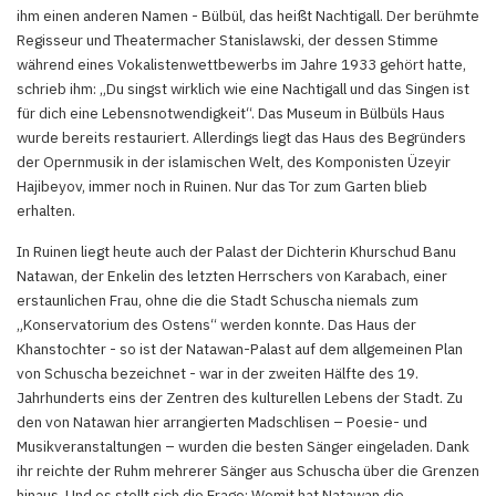
ihm einen anderen Namen - Bülbül, das heißt Nachtigall. Der berühmte
Regisseur und Theatermacher Stanislawski, der dessen Stimme
während eines Vokalistenwettbewerbs im Jahre 1933 gehört hatte,
schrieb ihm: „Du singst wirklich wie eine Nachtigall und das Singen ist
für dich eine Lebensnotwendigkeit“. Das Museum in Bülbüls Haus
wurde bereits restauriert. Allerdings liegt das Haus des Begründers
der Opernmusik in der islamischen Welt, des Komponisten Üzeyir
Hajibeyov, immer noch in Ruinen. Nur das Tor zum Garten blieb
erhalten.
In Ruinen liegt heute auch der Palast der Dichterin Khurschud Banu
Natawan, der Enkelin des letzten Herrschers von Karabach, einer
erstaunlichen Frau, ohne die die Stadt Schuscha niemals zum
„Konservatorium des Ostens“ werden konnte. Das Haus der
Khanstochter - so ist der Natawan-Palast auf dem allgemeinen Plan
von Schuscha bezeichnet - war in der zweiten Hälfte des 19.
Jahrhunderts eins der Zentren des kulturellen Lebens der Stadt. Zu
den von Natawan hier arrangierten Madschlisen – Poesie- und
Musikveranstaltungen – wurden die besten Sänger eingeladen. Dank
ihr reichte der Ruhm mehrerer Sänger aus Schuscha über die Grenzen
hinaus. Und es stellt sich die Frage: Womit hat Natawan die