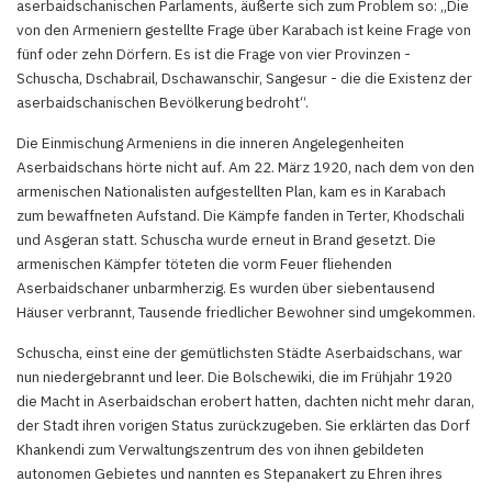
aserbaidschanischen Parlaments, äußerte sich zum Problem so: „Die
von den Armeniern gestellte Frage über Karabach ist keine Frage von
fünf oder zehn Dörfern. Es ist die Frage von vier Provinzen -
Schuscha, Dschabrail, Dschawanschir, Sangesur - die die Existenz der
aserbaidschanischen Bevölkerung bedroht“.
Die Einmischung Armeniens in die inneren Angelegenheiten
Aserbaidschans hörte nicht auf. Am 22. März 1920, nach dem von den
armenischen Nationalisten aufgestellten Plan, kam es in Karabach
zum bewaffneten Aufstand. Die Kämpfe fanden in Terter, Khodschali
und Asgeran statt. Schuscha wurde erneut in Brand gesetzt. Die
armenischen Kämpfer töteten die vorm Feuer fliehenden
Aserbaidschaner unbarmherzig. Es wurden über siebentausend
Häuser verbrannt, Tausende friedlicher Bewohner sind umgekommen.
Schuscha, einst eine der gemütlichsten Städte Aserbaidschans, war
nun niedergebrannt und leer. Die Bolschewiki, die im Frühjahr 1920
die Macht in Aserbaidschan erobert hatten, dachten nicht mehr daran,
der Stadt ihren vorigen Status zurückzugeben. Sie erklärten das Dorf
Khankendi zum Verwaltungszentrum des von ihnen gebildeten
autonomen Gebietes und nannten es Stepanakert zu Ehren ihres