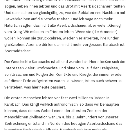
zogen, neben ihnen lebten und das Brot mit Aserbaidschanern teilten.
Und dann sahen sie gleichgültig zu, wie die Soldaten ihre Nachbarn mit
Gewehrkolben auf die Straße trieben. Und ich sage noch mehr!
Natürlich sagten das nicht alle Aserbaidschaner, aber viele: „Genug
vom Krieg! Wir müssen im Frieden leben. Wenn sie (die Armenier)
wollen, können sie zurückkehren, wieder hier arbeiten, ihre Kinder
großziehen. Aber sie dürfen dann nicht mehr vergessen: Karabach ist
Aserbaidschan!
Die Geschichte Karabachs ist alt und wunderlich. Hier stießen sich die
Interessen vieler Großmächte, und ohne vom Lauf der Ereignisse,
von Ursachen und Folgen der Konflikte und Kriege, die immer wieder
auf dieser Erde aufgetreten waren, zu wissen, ist es auch schwer zu
verstehen, was hier heute passiert.
Die ersten Menschen lebten vor fast zwei Millionen Jahren in
Karabach. Das klingt wirklich astronomisch, so dass wir behaupten
können, dass dieses Gebiet eines der ältesten Zentren der
menschlichen Zivilisation war. Im 4. bis 3. Jahrhundert vor unserer
Zeitrechnung entstand im Norden des heutigen Aserbaidschans das
legendäre Kaukasische Albania, Karabach gehörte mehr als