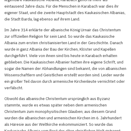
eintausend Jahre dazu. Für die Menschen in Karabach war dies ihr
eigener Staat, und die zweite Hauptstadt des Kaukasischen Albanias,
die Stadt Barda, lag ebenso auf ihrem Land.
Im Jahre 314 erklärte der albanische König Urnair das Christentum
zur offiziellen Religion für sein Land. So wurde das Kaukasische
Albania zum ersten christianisierten Land in der Geschichte. Danach
wurde in ganz Albania der Bau der Kirchen, Klöster und Kapellen
durchgeführt. Viele von ihnen sind bis heute in Karabach erhalten
geblieben. Die Kaukasischen Albanier hatten ihre eigene Schrift, und
sogar die Namen der Abhandlungen sind bekannt, die von albanischen
Wissenschaftlern und Geistlichen erstellt worden sind. Leider wurde
ein großer Teil davon durch armenische Kirchenleute vernichtet oder
verfälscht.
Obwohl das albanische Christentum ursprünglich aus Byzanz
stammte, wurde es etwas später neben dem armenischen
Christentum zum monophysitischen Glauben; aus diesem Grund
wurden die albanischen und armenischen Kirchen im 6. Jahrhundert
als Häresie aus der Weltkirche exkommuniziert. So wurde das
Kaukasische Albania vom Rest der alten christlichen Welt getrennt