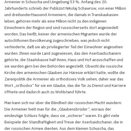
Armenier in Schuscha und Umgebung 53 %. Anfang des 20.
Jahrhunderts schrieb der Publizist Nikolaj Schawrow, von einer Million
und dreihunderttausend Armeniern, die damals in Transkaukasien
leben, gehören mehr als eine Million nicht zu den indigenen
Einwohnern der Region und sind russischerseits dort angesiedelt
worden. Das heißt, keiner der armenischen Migranten wurde der
autochthonen Bevölkerung zugeschrieben, was jedoch nicht
verhinderte, daß sie als privilegierter Teil der Einwohner angesehen
wurden. Ihnen wurde Land zugewiesen, das den Aserbaidschanern
gehörte, die Staatskasse half ihnen, Haus und Hof anzuschaffen und
sie wurden gern bei den Behörden angestellt. Obwohl die russische
Kirche den armenischen Glauben zur Häresie erklärt hatte, wollte die
Zarenpolitik die Armenier als orthodoxes Volk sehen, daher war das
Wort „orthodox“ für sie ein Glaube, das die Tür zu Dienst und Karriere
öffnete und dadurch auch zu Wohlstand führte.
Man kann sich nur über die Blindheit der russischen Macht wundern:
Die Armenier hielt man für die „Glaubensbrüder“, woraus der
eindeutige Schluss folgte, dass sie „sicherer“ waren. Es gibt viele
Beispiele der Standhaftigkeit und Treue der Aserbaidschaner, die in
der russischen Armee dienten. Aus dem kleinen Schuscha, das