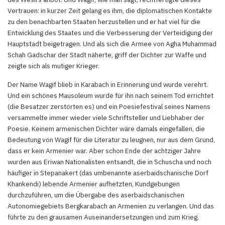
Vertrauen: in kurzer Zeit gelang es ihm, die diplomatischen Kontakte
zu den benachbarten Staaten herzustellen und er hat viel für die
Entwicklung des Staates und die Verbesserung der Verteidigung der
Hauptstadt beigetragen. Und als sich die Armee von Agha Muhammad
Schah Gadschar der Stadt näherte, griff der Dichter zur Waffe und
zeigte sich als mutiger Krieger.
Der Name Wagif blieb in Karabach in Erinnerung und wurde verehrt.
Und ein schönes Mausoleum wurde für ihn nach seinem Tod errichtet
(die Besatzer zerstörten es) und ein Poesiefestival seines Namens
versammelte immer wieder viele Schriftsteller und Liebhaber der
Poesie. Keinem armenischen Dichter wäre damals eingefallen, die
Bedeutung von Wagif für die Literatur zu leugnen, nur aus dem Grund,
dass er kein Armenier war. Aber schon Ende der achtziger Jahre
wurden aus Eriwan Nationalisten entsandt, die in Schuscha und noch
häufiger in Stepanakert (das umbenannte aserbaidschanische Dorf
Khankendi) lebende Armenier aufhetzten, Kundgebungen
durchzuführen, um die Übergabe des aserbaidschanischen
Autonomiegebiets Bergkarabach an Armenien zu verlangen. Und das
führte zu den grausamen Auseinandersetzungen und zum Krieg.