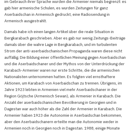
im Gebrauch ihrer Sprache wurden die Armenier niemals begrenzt: es
gab hier armenische Schulen, es wurden Zeitungen für ganz
Aserbaidschan in Armenisch gedruckt, eine Radiosendung in
Armenisch ausgestrahlt.
Damals habe ich einen langen Artikel über die reale Situation in
Bergkarabach geschrieben. Aber es gab nur wenig Zeitungs-Beiträge
damals über die wahre Lage in Bergkarabach, und im turbulenten
Strom der anti-aserbaidschanischen Propaganda waren diese nicht
auffällig. Die Bildung einer öffentlichen Meinung gegen Aserbaidschan
und die Aserbaidschaner und der Mythos von der Unterdrückung der
Karabach-Armenier waren nur erste Schritte, die die armenischen
Nationalisten unternommen hatten. Es folgten viel ernsthaftere
Aktionen, um Karabach von Aserbaidschan zu trennen. Übrigens, im
Jahre 1923 lebten in Armenien viel mehr Aserbaidschaner in der
Region Göjtsche (Armenisch Sewan), als Armenier in Karabach. Die
Anzahl der aserbaidschanischen Bevölkerung in Georgien und in
Dagestan war auch höher als die Zahl der Armenier in Karabach. Die
Armenier haben 1923 die Autonomie in Aserbaidschan bekommen,
aber den Aserbaidschanern erteilte man die Autonomie weder in
Armenien noch in Georgien noch in Dagestan. 1988, einige Monate