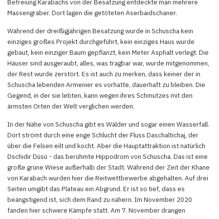
Befreiung Karabachs von der Besatzung entdeckte man mehrere
Massengräber. Dort lagen die getöteten Aserbaidschaner.
Während der dreißigjährigen Besatzung wurde in Schuscha kein
einziges großes Projekt durchgeführt, kein einziges Haus wurde
gebaut, kein einziger Baum gepflanzt, kein Meter Asphalt verlegt. Die
Häuser sind ausgeraubt, alles, was tragbar war, wurde mitgenommen,
der Rest wurde zerstört. Es ist auch zu merken, dass keiner der in
Schuscha lebenden Armenier es vorhatte, dauerhaft zu bleiben. Die
Gegend, in der sie lebten, kann wegen ihres Schmutzes mit den
ärmsten Orten der Welt verglichen werden.
In der Nähe von Schuscha gibt es Wälder und sogar einen Wasserfall.
Dort strömt durch eine enge Schlucht der Fluss Daschaltichaj, der
über die Felsen eilt und kocht. Aber die Hauptattraktion ist natürlich
Dschidir Düsü - das berühmte Hippodrom von Schuscha. Das ist eine
große grüne Wiese außerhalb der Stadt. Während der Zeit der Khane
von Karabach wurden hier die Reitwettbewerbe abgehalten. Auf drei
Seiten umgibt das Plateau ein Abgrund. Er ist so tief, dass es
beängstigend ist, sich dem Rand zu nähern. Im November 2020
fanden hier schwere Kämpfe statt. Am 7. November drangen