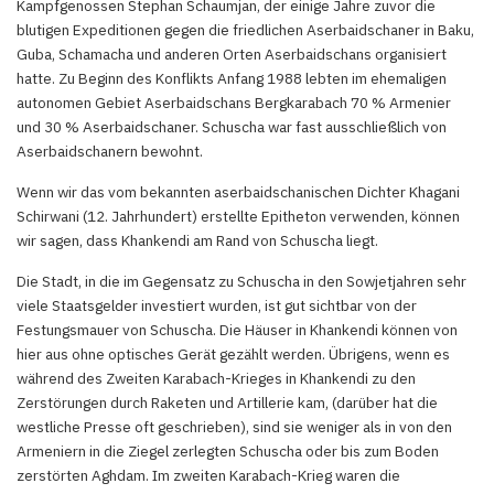
Kampfgenossen Stephan Schaumjan, der einige Jahre zuvor die
blutigen Expeditionen gegen die friedlichen Aserbaidschaner in Baku,
Guba, Schamacha und anderen Orten Aserbaidschans organisiert
hatte. Zu Beginn des Konflikts Anfang 1988 lebten im ehemaligen
autonomen Gebiet Aserbaidschans Bergkarabach 70 % Armenier
und 30 % Aserbaidschaner. Schuscha war fast ausschließlich von
Aserbaidschanern bewohnt.
Wenn wir das vom bekannten aserbaidschanischen Dichter Khagani
Schirwani (12. Jahrhundert) erstellte Epitheton verwenden, können
wir sagen, dass Khankendi am Rand von Schuscha liegt.
Die Stadt, in die im Gegensatz zu Schuscha in den Sowjetjahren sehr
viele Staatsgelder investiert wurden, ist gut sichtbar von der
Festungsmauer von Schuscha. Die Häuser in Khankendi können von
hier aus ohne optisches Gerät gezählt werden. Übrigens, wenn es
während des Zweiten Karabach-Krieges in Khankendi zu den
Zerstörungen durch Raketen und Artillerie kam, (darüber hat die
westliche Presse oft geschrieben), sind sie weniger als in von den
Armeniern in die Ziegel zerlegten Schuscha oder bis zum Boden
zerstörten Aghdam. Im zweiten Karabach-Krieg waren die