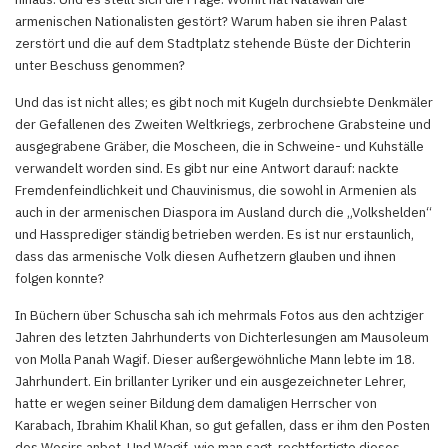
armenischen Nationalisten gestört? Warum haben sie ihren Palast
zerstört und die auf dem Stadtplatz stehende Büste der Dichterin
unter Beschuss genommen?
Und das ist nicht alles; es gibt noch mit Kugeln durchsiebte Denkmäler
der Gefallenen des Zweiten Weltkriegs, zerbrochene Grabsteine und
ausgegrabene Gräber, die Moscheen, die in Schweine- und Kuhställe
verwandelt worden sind. Es gibt nur eine Antwort darauf: nackte
Fremdenfeindlichkeit und Chauvinismus, die sowohl in Armenien als
auch in der armenischen Diaspora im Ausland durch die „Volkshelden“
und Hassprediger ständig betrieben werden. Es ist nur erstaunlich,
dass das armenische Volk diesen Aufhetzern glauben und ihnen
folgen konnte?
In Büchern über Schuscha sah ich mehrmals Fotos aus den achtziger
Jahren des letzten Jahrhunderts von Dichterlesungen am Mausoleum
von Molla Panah Wagif. Dieser außergewöhnliche Mann lebte im 18.
Jahrhundert. Ein brillanter Lyriker und ein ausgezeichneter Lehrer,
hatte er wegen seiner Bildung dem damaligen Herrscher von
Karabach, Ibrahim Khalil Khan, so gut gefallen, dass er ihm den Posten
des Wesirs anbot. Und Wagif, wie man sagt, rechtfertigte dieses