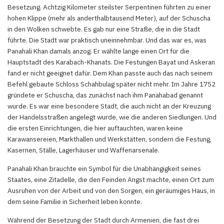
Besetzung. Achtzig Kilometer steilster Serpentinen führten zu einer
hohen Klippe (mehr als anderthalbtausend Meter), auf der Schuscha
in den Wolken schwebte. Es gab nur eine Straße, die in die Stadt
führte. Die Stadt war praktisch uneinnehmbar. Und das war es, was
Panahali Khan damals anzog. Er wählte lange einen Ort für die
Hauptstadt des Karabach-Khanats. Die Festungen Bayat und Askeran
fand er nicht geeignet dafür. Dem Khan passte auch das nach seinem
Befehl gebaute Schloss Schahbulag später nicht mehr. Im Jahre 1752
gründete er Schuscha, das zunächst nach ihm Panahabad genannt
wurde. Es war eine besondere Stadt, die auch nicht an der Kreuzung
der Handelsstraßen angelegt wurde, wie die anderen Siedlungen. Und
die ersten Einrichtungen, die hier auftauchten, waren keine
Karawansereien, Markthallen und Werkstätten, sondern die Festung,
Kasernen, Ställe, Lagerhäuser und Waffenarsenale.
Panahali Khan brauchte ein Symbol für die Unabhängigkeit seines
Staates, eine Zitadelle, die den Feinden Angst machte, einen Ort zum
Ausruhen von der Arbeit und von den Sorgen, ein geräumiges Haus, in
dem seine Familie in Sicherheit leben konnte.
Während der Besetzung der Stadt durch Armenien, die fast drei