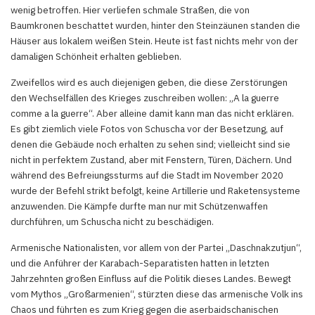
wenig betroffen. Hier verliefen schmale Straßen, die von
Baumkronen beschattet wurden, hinter den Steinzäunen standen die
Häuser aus lokalem weißen Stein. Heute ist fast nichts mehr von der
damaligen Schönheit erhalten geblieben.
Zweifellos wird es auch diejenigen geben, die diese Zerstörungen
den Wechselfällen des Krieges zuschreiben wollen: „A la guerre
comme a la guerre“. Aber alleine damit kann man das nicht erklären.
Es gibt ziemlich viele Fotos von Schuscha vor der Besetzung, auf
denen die Gebäude noch erhalten zu sehen sind; vielleicht sind sie
nicht in perfektem Zustand, aber mit Fenstern, Türen, Dächern. Und
während des Befreiungssturms auf die Stadt im November 2020
wurde der Befehl strikt befolgt, keine Artillerie und Raketensysteme
anzuwenden. Die Kämpfe durfte man nur mit Schützenwaffen
durchführen, um Schuscha nicht zu beschädigen.
Armenische Nationalisten, vor allem von der Partei „Daschnakzutjun“,
und die Anführer der Karabach-Separatisten hatten in letzten
Jahrzehnten großen Einfluss auf die Politik dieses Landes. Bewegt
vom Mythos „Großarmenien“, stürzten diese das armenische Volk ins
Chaos und führten es zum Krieg gegen die aserbaidschanischen