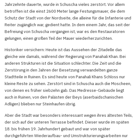
Jahrzehnte dauerte, wurde in Schuscha vieles zerstört. Vor allem
betroffen ist die einst 2600 Meter lange Festungsmauer, die dem
Schutz der Stadt von der Nordseite, die alleine für die Infanterie und
Reiter zugänglich war, gedient hatte. In dem einem Jahr, das seit der
Befreiung von Schusсha vergangen ist, war es den Restauratoren
gelungen, einen großen Teil der Mauer wiederherzurichten.
Historiker versichern: Heute ist das Aussehen der Zitadelle das
gleiche wie damals, während der Regierung von Panahali Khan. Bei
anderen Strukturen ist die Situation schlechter. Die Zeit und die
Zerstörung in den Jahren der Besetzung verwandelten ganze
Stadtteile in Ruinen. Es sind heute von Panahali Khans Schloss nur
kleine Reste zu sehen. Zerstört sind in Schuscha auch die Moscheen,
von denen es früher siebzehn gab. Das Medresse-Gebäude liegt
auch in Ruinen, von den Palästen der Beys (aserbaidschanischen
Adligen) blieben nur Steinhaufen übrig.
Aber die Stadt war besonders interessant wegen ihres ältesten Teils,
der sich auf der unteren Terrasse befindet. Dieser wurde im späten
18. bis frühen 19. Jahrhundert gebaut und war von später
durchgeführten Wiederaufbau- und Umstrukturierungsarbeiten nur