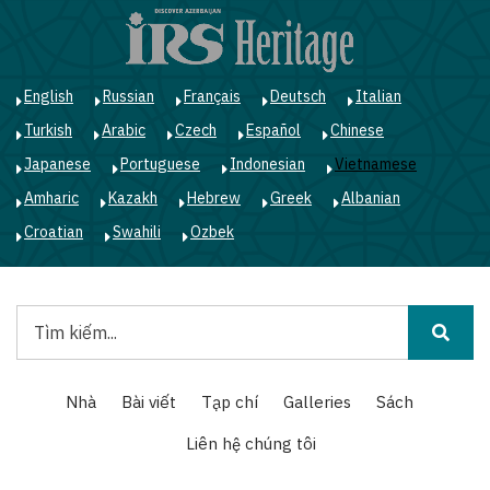
Nhảy
đến
nội
dung
English
Russian
Français
Deutsch
Italian
Turkish
Arabic
Czech
Español
Chinese
Japanese
Portuguese
Indonesian
Vietnamese
Amharic
Kazakh
Hebrew
Greek
Albanian
Croatian
Swahili
Ozbek
Tìm
kiếm
Main
Nhà
Bài viết
Tạp chí
Galleries
Sách
navigation
Liên hệ chúng tôi