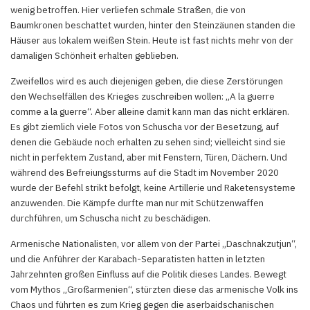
wenig betroffen. Hier verliefen schmale Straßen, die von
Baumkronen beschattet wurden, hinter den Steinzäunen standen die
Häuser aus lokalem weißen Stein. Heute ist fast nichts mehr von der
damaligen Schönheit erhalten geblieben.
Zweifellos wird es auch diejenigen geben, die diese Zerstörungen
den Wechselfällen des Krieges zuschreiben wollen: „A la guerre
comme a la guerre“. Aber alleine damit kann man das nicht erklären.
Es gibt ziemlich viele Fotos von Schuscha vor der Besetzung, auf
denen die Gebäude noch erhalten zu sehen sind; vielleicht sind sie
nicht in perfektem Zustand, aber mit Fenstern, Türen, Dächern. Und
während des Befreiungssturms auf die Stadt im November 2020
wurde der Befehl strikt befolgt, keine Artillerie und Raketensysteme
anzuwenden. Die Kämpfe durfte man nur mit Schützenwaffen
durchführen, um Schuscha nicht zu beschädigen.
Armenische Nationalisten, vor allem von der Partei „Daschnakzutjun“,
und die Anführer der Karabach-Separatisten hatten in letzten
Jahrzehnten großen Einfluss auf die Politik dieses Landes. Bewegt
vom Mythos „Großarmenien“, stürzten diese das armenische Volk ins
Chaos und führten es zum Krieg gegen die aserbaidschanischen