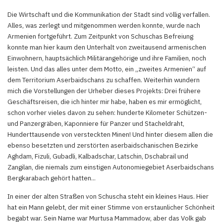
Die Wirtschaft und die Kommunikation der Stadt sind völlig verfallen.
Alles, was zerlegt und mitgenommen werden konnte, wurde nach
Armenien fortgeführt. Zum Zeitpunkt von Schuschas Befreiung
konnte man hier kaum den Unterhalt von zweitausend armenischen
Einwohnern, hauptsächlich Militärangehörige und ihre Familien, noch
leisten. Und das alles unter dem Motto, ein „zweites Armenien“ auf
dem Territorium Aserbaidschans zu schaffen. Weiterhin wundern
mich die Vorstellungen der Urheber dieses Projekts: Drei frühere
Geschäftsreisen, die ich hinter mir habe, haben es mir ermöglicht,
schon vorher vieles davon zu sehen: hunderte Kilometer Schützen-
und Panzergräben, Kaponniere für Panzer und Stacheldraht,
Hunderttausende von versteckten Minen! Und hinter diesem allen die
ebenso besetzten und zerstörten aserbaidschanischen Bezirke
Aghdam, Fizuli, Gubadli, Kalbadschar, Latschin, Dschabrail und
Zangilan, die niemals zum einstigen Autonomiegebiet Aserbaidschans
Bergkarabach gehört hatten...
In einer der alten Straßen von Schuscha steht ein kleines Haus. Hier
hat ein Mann gelebt, der mit einer Stimme von erstaunlicher Schönheit
begabt war. Sein Name war Murtusa Mammadow, aber das Volk gab