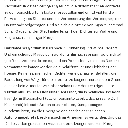
Vertrauen: in kurzer Zeit gelang es ihm, die diplomatischen Kontakte
zu den benachbarten Staaten herzustellen und er hat viel für die
Entwicklung des Staates und die Verbesserung der Verteidigung der
Hauptstadt beigetragen. Und als sich die Armee von Agha Muhammad
Schah Gadschar der Stadt näherte, griff der Dichter zur Waffe und
zeigte sich als mutiger Krieger.
Der Name Wagif blieb in Karabach in Erinnerung und wurde verehrt.
Und ein schönes Mausoleum wurde für ihn nach seinem Tod errichtet
(die Besatzer zerstörten es) und ein Poesiefestival seines Namens
versammelte immer wieder viele Schriftsteller und Liebhaber der
Poesie. Keinem armenischen Dichter wäre damals eingefallen, die
Bedeutung von Wagif für die Literatur zu leugnen, nur aus dem Grund,
dass er kein Armenier war. Aber schon Ende der achtziger Jahre
wurden aus Eriwan Nationalisten entsandt, die in Schuscha und noch
häufiger in Stepanakert (das umbenannte aserbaidschanische Dorf
Khankendi) lebende Armenier aufhetzten, Kundgebungen
durchzuführen, um die Übergabe des aserbaidschanischen
Autonomiegebiets Bergkarabach an Armenien zu verlangen. Und das
führte zu den grausamen Auseinandersetzungen und zum Krieg.