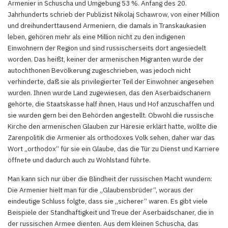
Armenier in Schuscha und Umgebung 53 %. Anfang des 20.
Jahrhunderts schrieb der Publizist Nikolaj Schawrow, von einer Million
und dreihunderttausend Armeniern, die damals in Transkaukasien
leben, gehören mehr als eine Million nicht zu den indigenen
Einwohnern der Region und sind russischerseits dort angesiedelt
worden. Das heißt, keiner der armenischen Migranten wurde der
autochthonen Bevölkerung zugeschrieben, was jedoch nicht
verhinderte, daß sie als privilegierter Teil der Einwohner angesehen
wurden. Ihnen wurde Land zugewiesen, das den Aserbaidschanern
gehörte, die Staatskasse half ihnen, Haus und Hof anzuschaffen und
sie wurden gern bei den Behörden angestellt. Obwohl die russische
Kirche den armenischen Glauben zur Häresie erklärt hatte, wollte die
Zarenpolitik die Armenier als orthodoxes Volk sehen, daher war das
Wort „orthodox“ für sie ein Glaube, das die Tür zu Dienst und Karriere
öffnete und dadurch auch zu Wohlstand führte.
Man kann sich nur über die Blindheit der russischen Macht wundern:
Die Armenier hielt man für die „Glaubensbrüder“, woraus der
eindeutige Schluss folgte, dass sie „sicherer“ waren. Es gibt viele
Beispiele der Standhaftigkeit und Treue der Aserbaidschaner, die in
der russischen Armee dienten. Aus dem kleinen Schuscha, das