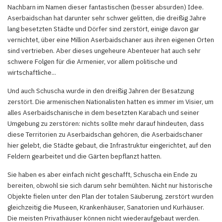
Nachbarn im Namen dieser fantastischen (besser absurden) Idee.
Aserbaidschan hat darunter sehr schwer gelitten, die dreißig Jahre
lang besetzten Städte und Dörfer sind zerstört, einige davon gar
vernichtet, über eine Million Aserbaidschaner aus ihren eigenen Orten
sind vertrieben. Aber dieses ungeheure Abenteuer hat auch sehr
schwere Folgen für die Armenier, vor allem politische und
wirtschaftliche...
Und auch Schuscha wurde in den dreißig Jahren der Besatzung
zerstört. Die armenischen Nationalisten hatten es immer im Visier, um
alles Aserbaidschanische in dem besetzten Karabach und seiner
Umgebung zu zerstören: nichts sollte mehr darauf hindeuten, dass
diese Territorien zu Aserbaidschan gehören, die Aserbaidschaner
hier gelebt, die Städte gebaut, die Infrastruktur eingerichtet, auf den
Feldern gearbeitet und die Gärten bepflanzt hatten.
Sie haben es aber einfach nicht geschafft, Schuscha ein Ende zu
bereiten, obwohl sie sich darum sehr bemühten. Nicht nur historische
Objekte fielen unter den Plan der totalen Säuberung, zerstört wurden
gleichzeitig die Museen, Krankenhäuser, Sanatorien und Kurhäuser.
Die meisten Privathäuser können nicht wiederaufgebaut werden.