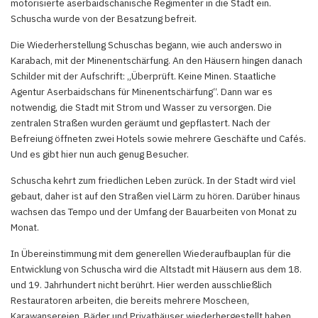
motorisierte aserbaidschanische Regimenter in die Stadt ein.
Schuscha wurde von der Besatzung befreit.
Die Wiederherstellung Schuschas begann, wie auch anderswo in
Karabach, mit der Minenentschärfung. An den Häusern hingen danach
Schilder mit der Aufschrift: „Überprüft. Keine Minen. Staatliche
Agentur Aserbaidschans für Minenentschärfung“. Dann war es
notwendig, die Stadt mit Strom und Wasser zu versorgen. Die
zentralen Straßen wurden geräumt und gepflastert. Nach der
Befreiung öffneten zwei Hotels sowie mehrere Geschäfte und Cafés.
Und es gibt hier nun auch genug Besucher.
Schuscha kehrt zum friedlichen Leben zurück. In der Stadt wird viel
gebaut, daher ist auf den Straßen viel Lärm zu hören. Darüber hinaus
wachsen das Tempo und der Umfang der Bauarbeiten von Monat zu
Monat.
In Übereinstimmung mit dem generellen Wiederaufbauplan für die
Entwicklung von Schuscha wird die Altstadt mit Häusern aus dem 18.
und 19. Jahrhundert nicht berührt. Hier werden ausschließlich
Restauratoren arbeiten, die bereits mehrere Moscheen,
Karawansereien, Bäder und Privathäuser wiederhergestellt haben.