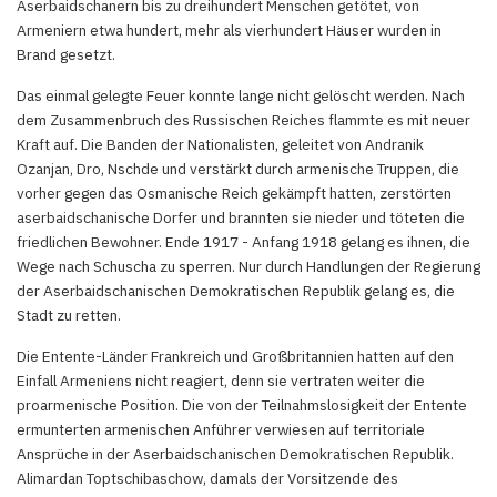
Aserbaidschanern bis zu dreihundert Menschen getötet, von
Armeniern etwa hundert, mehr als vierhundert Häuser wurden in
Brand gesetzt.
Das einmal gelegte Feuer konnte lange nicht gelöscht werden. Nach
dem Zusammenbruch des Russischen Reiches flammte es mit neuer
Kraft auf. Die Banden der Nationalisten, geleitet von Andranik
Ozanjan, Dro, Nschde und verstärkt durch armenische Truppen, die
vorher gegen das Osmanische Reich gekämpft hatten, zerstörten
aserbaidschanische Dorfer und brannten sie nieder und töteten die
friedlichen Bewohner. Ende 1917 - Anfang 1918 gelang es ihnen, die
Wege nach Schuscha zu sperren. Nur durch Handlungen der Regierung
der Aserbaidschanischen Demokratischen Republik gelang es, die
Stadt zu retten.
Die Entente-Länder Frankreich und Großbritannien hatten auf den
Einfall Armeniens nicht reagiert, denn sie vertraten weiter die
proarmenische Position. Die von der Teilnahmslosigkeit der Entente
ermunterten armenischen Anführer verwiesen auf territoriale
Ansprüche in der Aserbaidschanischen Demokratischen Republik.
Alimardan Toptschibaschow, damals der Vorsitzende des