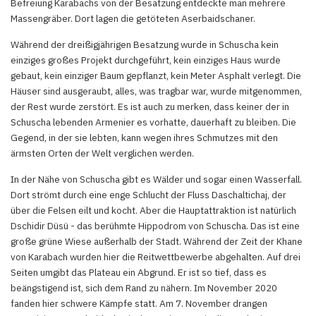
Befreiung Karabachs von der Besatzung entdeckte man mehrere
Massengräber. Dort lagen die getöteten Aserbaidschaner.
Während der dreißigjährigen Besatzung wurde in Schuscha kein
einziges großes Projekt durchgeführt, kein einziges Haus wurde
gebaut, kein einziger Baum gepflanzt, kein Meter Asphalt verlegt. Die
Häuser sind ausgeraubt, alles, was tragbar war, wurde mitgenommen,
der Rest wurde zerstört. Es ist auch zu merken, dass keiner der in
Schuscha lebenden Armenier es vorhatte, dauerhaft zu bleiben. Die
Gegend, in der sie lebten, kann wegen ihres Schmutzes mit den
ärmsten Orten der Welt verglichen werden.
In der Nähe von Schuscha gibt es Wälder und sogar einen Wasserfall.
Dort strömt durch eine enge Schlucht der Fluss Daschaltichaj, der
über die Felsen eilt und kocht. Aber die Hauptattraktion ist natürlich
Dschidir Düsü - das berühmte Hippodrom von Schuscha. Das ist eine
große grüne Wiese außerhalb der Stadt. Während der Zeit der Khane
von Karabach wurden hier die Reitwettbewerbe abgehalten. Auf drei
Seiten umgibt das Plateau ein Abgrund. Er ist so tief, dass es
beängstigend ist, sich dem Rand zu nähern. Im November 2020
fanden hier schwere Kämpfe statt. Am 7. November drangen