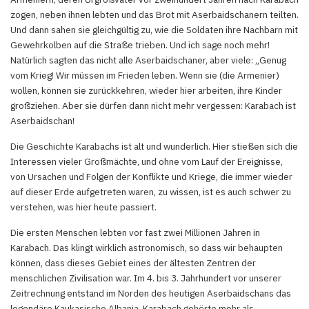
zogen, neben ihnen lebten und das Brot mit Aserbaidschanern teilten.
Und dann sahen sie gleichgültig zu, wie die Soldaten ihre Nachbarn mit
Gewehrkolben auf die Straße trieben. Und ich sage noch mehr!
Natürlich sagten das nicht alle Aserbaidschaner, aber viele: „Genug
vom Krieg! Wir müssen im Frieden leben. Wenn sie (die Armenier)
wollen, können sie zurückkehren, wieder hier arbeiten, ihre Kinder
großziehen. Aber sie dürfen dann nicht mehr vergessen: Karabach ist
Aserbaidschan!
Die Geschichte Karabachs ist alt und wunderlich. Hier stießen sich die
Interessen vieler Großmächte, und ohne vom Lauf der Ereignisse,
von Ursachen und Folgen der Konflikte und Kriege, die immer wieder
auf dieser Erde aufgetreten waren, zu wissen, ist es auch schwer zu
verstehen, was hier heute passiert.
Die ersten Menschen lebten vor fast zwei Millionen Jahren in
Karabach. Das klingt wirklich astronomisch, so dass wir behaupten
können, dass dieses Gebiet eines der ältesten Zentren der
menschlichen Zivilisation war. Im 4. bis 3. Jahrhundert vor unserer
Zeitrechnung entstand im Norden des heutigen Aserbaidschans das
legendäre Kaukasische Albania, Karabach gehörte mehr als