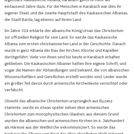
eintausend Jahre dazu. Für die Menschen in Karabach war dies ihr
eigener Staat, und die zweite Hauptstadt des Kaukasischen Albanias,
die Stadt Barda, lag ebenso auf ihrem Land.
Im Jahre 314 erklärte der albanische König Urnair das Christentum
zur offiziellen Religion für sein Land. So wurde das Kaukasische
Albania zum ersten christianisierten Land in der Geschichte. Danach
wurde in ganz Albania der Bau der Kirchen, Klöster und Kapellen
durchgeführt. Viele von ihnen sind bis heute in Karabach erhalten
geblieben. Die Kaukasischen Albanier hatten ihre eigene Schrift, und
sogar die Namen der Abhandlungen sind bekannt, die von albanischen
Wissenschaftlern und Geistlichen erstellt worden sind. Leider wurde
ein großer Teil davon durch armenische Kirchenleute vernichtet oder
verfälscht.
Obwohl das albanische Christentum ursprünglich aus Byzanz
stammte, wurde es etwas später neben dem armenischen
Christentum zum monophysitischen Glauben; aus diesem Grund
wurden die albanischen und armenischen Kirchen im 6. Jahrhundert
als Häresie aus der Weltkirche exkommuniziert. So wurde das
Kaukasische Albania vom Rest der alten christlichen Welt getrennt