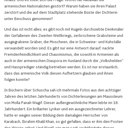
armenischen Nationalisten gestört? Warum haben sie ihren Palast
zerstört und die auf dem Stadtplatz stehende Büste der Dichterin
unter Beschuss genommen?
Und das ist nicht alles; es gibt noch mit Kugeln durchsiebte Denkmäler
der Gefallenen des Zweiten Weltkriegs, zerbrochene Grabsteine und
ausgegrabene Gräber, die Moscheen, die in Schweine- und Kuhställe
verwandelt worden sind. Es gibt nur eine Antwort darauf: nackte
Fremdenfeindlichkeit und Chauvinismus, die sowohl in Armenien als
auch in der armenischen Diaspora im Ausland durch die „Volkshelden“
und Hassprediger ständig betrieben werden. Es ist nur erstaunlich,
dass das armenische Volk diesen Aufhetzern glauben und ihnen
folgen konnte?
In Büchern über Schuscha sah ich mehrmals Fotos aus den achtziger
Jahren des letzten Jahrhunderts von Dichterlesungen am Mausoleum
von Molla Panah Wagif. Dieser außergewöhnliche Mann lebte im 18.
Jahrhundert. Ein brillanter Lyriker und ein ausgezeichneter Lehrer,
hatte er wegen seiner Bildung dem damaligen Herrscher von
Karabach, Ibrahim Khalil Khan, so gut gefallen, dass er ihm den Posten
des Wesirs anbot. Und Wagif, wie man sagt, rechtfertigte dieses