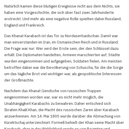
Natürlich kamen diese blutigen Ereignisse nicht aus dem Nichts, sie
haben eine Vorgeschichte, die sich über fast zwei Jahrhunderte
erstreckt. Und mehr als eine negative Rolle spielten dabei Russland,
England und Frankreich.
Das Khanat Karabach ist das Tor zu Nordaserbaidschan. Damit war
man einverstanden im Iran, im Osmanischen Reich und in Russland.
Die Frage war nur: Wer wird der Erste sein, der den Schlüssel dazu
erhält. Die Diplomaten handelten, Armeen marschierten auf, Städte
wurden eingenommen und aufgegeben, Soldaten fielen. Am meisten
betroffen dabei war die Bevölkerung von Schuscha, für die die Sorge
um das tägliche Brot viel wichtiger war, als geopolitische Interessen
der Großmächte.
Nachdem das Khanat Gendsche von russischen Truppen
eingenommen worden war, war es nicht mehr möglich, die
Unabhängigkeit Karabachs zu bewahren. Daher entschied sich
Ibrahim Khalil Khan, die Macht des russischen Zaren über Karabach
anzuerkennen. Am 14. Mai 1805 wurde darüber die Abmachung von
Kürektschaj unterzeichnet. Formell behielt der Khan seine Macht über
Karabach, aber in der Wirklichkeit wurde es von Beamten und