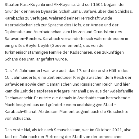
Staaten Kara-Koyunlu und Ak-Koyunlu. Und seit 1501 begann der
Gründer der neuen Dynastie, Schah Ismail Safawi, über das Schicksal
Karabachs zu verfügen. Während seiner Herrschaft wurde
Aserbaidschanisch zur Sprache des Hofs, der Armee und der
Diplomatie und Aserbaidschan zum Herzen und Grundstein des
Safawiden-Reiches. Karabach verwandelte sich währenddessen in
ein großes Beylerbeylik (Gouvernement), das von der
turkmenischstämmigen Familie der Kadscharen, den zukünftigen
Schahs des Iran, angeführt wurde.
Das 16. Jahrhundert war, wie auch das 17. und die erste Hälfte des
18. Jahrhunderts, eine Zeit endloser Kriege zwischen dem Reich der
Safawiden sowie dem Osmanischen und Russischen Reich. Und hier
kam die Zeit des tapferen Kriegers Panahali Bey aus der Adelsfamilie
Dschawanschir. Er nutzte die damals in Aserbaidschan herrschende
Machtlosigkeit aus und gründete einen unabhängigen Staat -
Karabach-Khanat. Ab diesem Moment beginnt auch die Geschichte
von Schuscha.
Das erste Mal, als ich nach Schuscha kam, war im Oktober 2021, also
fast ein Jahr nach der Befreiung der Stadt von der armenischen