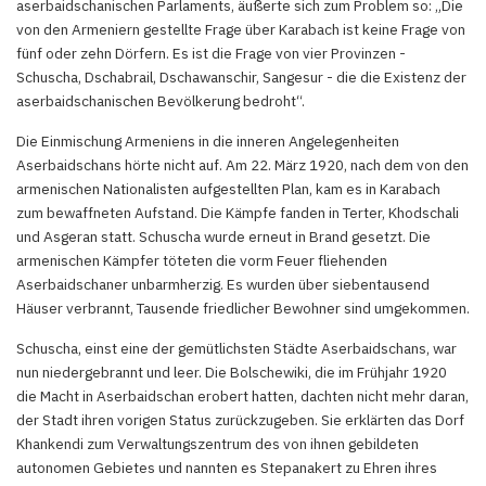
aserbaidschanischen Parlaments, äußerte sich zum Problem so: „Die
von den Armeniern gestellte Frage über Karabach ist keine Frage von
fünf oder zehn Dörfern. Es ist die Frage von vier Provinzen -
Schuscha, Dschabrail, Dschawanschir, Sangesur - die die Existenz der
aserbaidschanischen Bevölkerung bedroht“.
Die Einmischung Armeniens in die inneren Angelegenheiten
Aserbaidschans hörte nicht auf. Am 22. März 1920, nach dem von den
armenischen Nationalisten aufgestellten Plan, kam es in Karabach
zum bewaffneten Aufstand. Die Kämpfe fanden in Terter, Khodschali
und Asgeran statt. Schuscha wurde erneut in Brand gesetzt. Die
armenischen Kämpfer töteten die vorm Feuer fliehenden
Aserbaidschaner unbarmherzig. Es wurden über siebentausend
Häuser verbrannt, Tausende friedlicher Bewohner sind umgekommen.
Schuscha, einst eine der gemütlichsten Städte Aserbaidschans, war
nun niedergebrannt und leer. Die Bolschewiki, die im Frühjahr 1920
die Macht in Aserbaidschan erobert hatten, dachten nicht mehr daran,
der Stadt ihren vorigen Status zurückzugeben. Sie erklärten das Dorf
Khankendi zum Verwaltungszentrum des von ihnen gebildeten
autonomen Gebietes und nannten es Stepanakert zu Ehren ihres