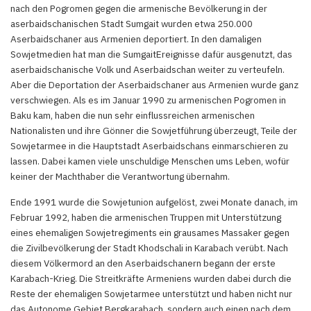
nach den Pogromen gegen die armenische Bevölkerung in der
aserbaidschanischen Stadt Sumgait wurden etwa 250.000
Aserbaidschaner aus Armenien deportiert. In den damaligen
Sowjetmedien hat man die SumgaitEreignisse dafür ausgenutzt, das
aserbaidschanische Volk und Aserbaidschan weiter zu verteufeln.
Aber die Deportation der Aserbaidschaner aus Armenien wurde ganz
verschwiegen. Als es im Januar 1990 zu armenischen Pogromen in
Baku kam, haben die nun sehr einflussreichen armenischen
Nationalisten und ihre Gönner die Sowjetführung überzeugt, Teile der
Sowjetarmee in die Hauptstadt Aserbaidschans einmarschieren zu
lassen. Dabei kamen viele unschuldige Menschen ums Leben, wofür
keiner der Machthaber die Verantwortung übernahm.
Ende 1991 wurde die Sowjetunion aufgelöst, zwei Monate danach, im
Februar 1992, haben die armenischen Truppen mit Unterstützung
eines ehemaligen Sowjetregiments ein grausames Massaker gegen
die Zivilbevölkerung der Stadt Khodschali in Karabach verübt. Nach
diesem Völkermord an den Aserbaidschanern begann der erste
Karabach-Krieg. Die Streitkräfte Armeniens wurden dabei durch die
Reste der ehemaligen Sowjetarmee unterstützt und haben nicht nur
das Autonome Gebiet Bergkarabach, sondern auch einen nach dem