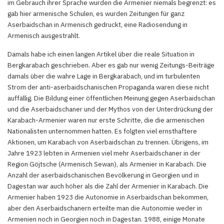
im Gebrauch ihrer Sprache wurden die Armenier niemals begrenzt: es
gab hier armenische Schulen, es wurden Zeitungen für ganz
Aserbaidschan in Armenisch gedruckt, eine Radiosendung in
Armenisch ausgestrahlt.
Damals habe ich einen langen Artikel über die reale Situation in
Bergkarabach geschrieben. Aber es gab nur wenig Zeitungs-Beiträge
damals über die wahre Lage in Bergkarabach, und im turbulenten
Strom der anti-aserbaidschanischen Propaganda waren diese nicht
auffällig. Die Bildung einer öffentlichen Meinung gegen Aserbaidschan
und die Aserbaidschaner und der Mythos von der Unterdrückung der
Karabach-Armenier waren nur erste Schritte, die die armenischen
Nationalisten unternommen hatten. Es folgten viel ernsthaftere
Aktionen, um Karabach von Aserbaidschan zu trennen. Übrigens, im
Jahre 1923 lebten in Armenien viel mehr Aserbaidschaner in der
Region Göjtsche (Armenisch Sewan), als Armenier in Karabach. Die
Anzahl der aserbaidschanischen Bevölkerung in Georgien und in
Dagestan war auch höher als die Zahl der Armenier in Karabach. Die
Armenier haben 1923 die Autonomie in Aserbaidschan bekommen,
aber den Aserbaidschanern erteilte man die Autonomie weder in
Armenien noch in Georgien noch in Dagestan. 1988, einige Monate