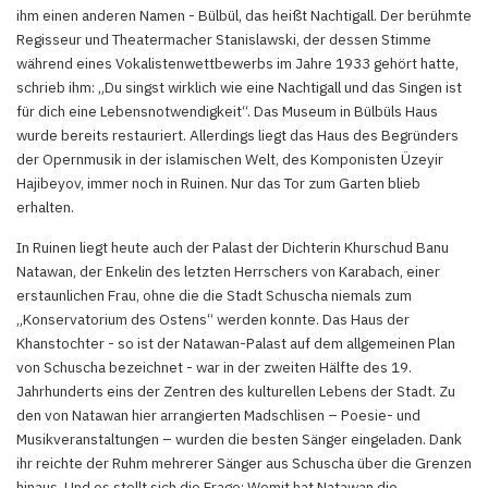
ihm einen anderen Namen - Bülbül, das heißt Nachtigall. Der berühmte
Regisseur und Theatermacher Stanislawski, der dessen Stimme
während eines Vokalistenwettbewerbs im Jahre 1933 gehört hatte,
schrieb ihm: „Du singst wirklich wie eine Nachtigall und das Singen ist
für dich eine Lebensnotwendigkeit“. Das Museum in Bülbüls Haus
wurde bereits restauriert. Allerdings liegt das Haus des Begründers
der Opernmusik in der islamischen Welt, des Komponisten Üzeyir
Hajibeyov, immer noch in Ruinen. Nur das Tor zum Garten blieb
erhalten.
In Ruinen liegt heute auch der Palast der Dichterin Khurschud Banu
Natawan, der Enkelin des letzten Herrschers von Karabach, einer
erstaunlichen Frau, ohne die die Stadt Schuscha niemals zum
„Konservatorium des Ostens“ werden konnte. Das Haus der
Khanstochter - so ist der Natawan-Palast auf dem allgemeinen Plan
von Schuscha bezeichnet - war in der zweiten Hälfte des 19.
Jahrhunderts eins der Zentren des kulturellen Lebens der Stadt. Zu
den von Natawan hier arrangierten Madschlisen – Poesie- und
Musikveranstaltungen – wurden die besten Sänger eingeladen. Dank
ihr reichte der Ruhm mehrerer Sänger aus Schuscha über die Grenzen
hinaus. Und es stellt sich die Frage: Womit hat Natawan die