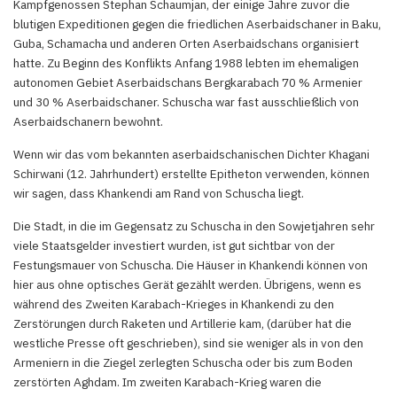
Kampfgenossen Stephan Schaumjan, der einige Jahre zuvor die
blutigen Expeditionen gegen die friedlichen Aserbaidschaner in Baku,
Guba, Schamacha und anderen Orten Aserbaidschans organisiert
hatte. Zu Beginn des Konflikts Anfang 1988 lebten im ehemaligen
autonomen Gebiet Aserbaidschans Bergkarabach 70 % Armenier
und 30 % Aserbaidschaner. Schuscha war fast ausschließlich von
Aserbaidschanern bewohnt.
Wenn wir das vom bekannten aserbaidschanischen Dichter Khagani
Schirwani (12. Jahrhundert) erstellte Epitheton verwenden, können
wir sagen, dass Khankendi am Rand von Schuscha liegt.
Die Stadt, in die im Gegensatz zu Schuscha in den Sowjetjahren sehr
viele Staatsgelder investiert wurden, ist gut sichtbar von der
Festungsmauer von Schuscha. Die Häuser in Khankendi können von
hier aus ohne optisches Gerät gezählt werden. Übrigens, wenn es
während des Zweiten Karabach-Krieges in Khankendi zu den
Zerstörungen durch Raketen und Artillerie kam, (darüber hat die
westliche Presse oft geschrieben), sind sie weniger als in von den
Armeniern in die Ziegel zerlegten Schuscha oder bis zum Boden
zerstörten Aghdam. Im zweiten Karabach-Krieg waren die