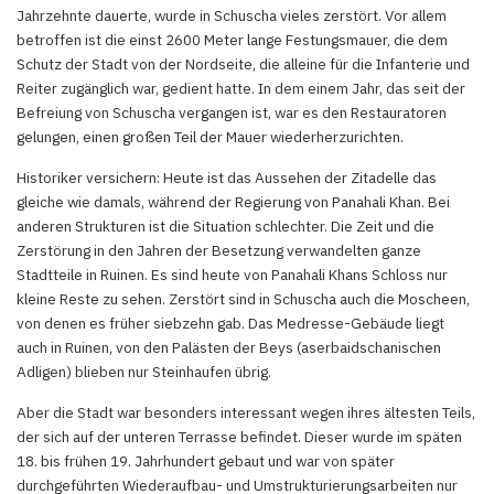
Jahrzehnte dauerte, wurde in Schuscha vieles zerstört. Vor allem
betroffen ist die einst 2600 Meter lange Festungsmauer, die dem
Schutz der Stadt von der Nordseite, die alleine für die Infanterie und
Reiter zugänglich war, gedient hatte. In dem einem Jahr, das seit der
Befreiung von Schusсha vergangen ist, war es den Restauratoren
gelungen, einen großen Teil der Mauer wiederherzurichten.
Historiker versichern: Heute ist das Aussehen der Zitadelle das
gleiche wie damals, während der Regierung von Panahali Khan. Bei
anderen Strukturen ist die Situation schlechter. Die Zeit und die
Zerstörung in den Jahren der Besetzung verwandelten ganze
Stadtteile in Ruinen. Es sind heute von Panahali Khans Schloss nur
kleine Reste zu sehen. Zerstört sind in Schuscha auch die Moscheen,
von denen es früher siebzehn gab. Das Medresse-Gebäude liegt
auch in Ruinen, von den Palästen der Beys (aserbaidschanischen
Adligen) blieben nur Steinhaufen übrig.
Aber die Stadt war besonders interessant wegen ihres ältesten Teils,
der sich auf der unteren Terrasse befindet. Dieser wurde im späten
18. bis frühen 19. Jahrhundert gebaut und war von später
durchgeführten Wiederaufbau- und Umstrukturierungsarbeiten nur