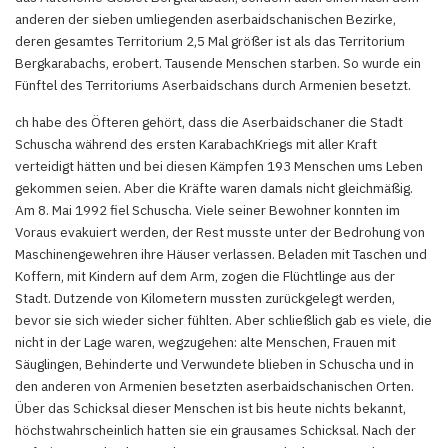
anderen der sieben umliegenden aserbaidschanischen Bezirke,
deren gesamtes Territorium 2,5 Mal größer ist als das Territorium
Bergkarabachs, erobert. Tausende Menschen starben. So wurde ein
Fünftel des Territoriums Aserbaidschans durch Armenien besetzt.
ch habe des Öfteren gehört, dass die Aserbaidschaner die Stadt
Schuscha während des ersten KarabachKriegs mit aller Kraft
verteidigt hätten und bei diesen Kämpfen 193 Menschen ums Leben
gekommen seien. Aber die Kräfte waren damals nicht gleichmäßig.
Am 8. Mai 1992 fiel Schuscha. Viele seiner Bewohner konnten im
Voraus evakuiert werden, der Rest musste unter der Bedrohung von
Maschinengewehren ihre Häuser verlassen. Beladen mit Taschen und
Koffern, mit Kindern auf dem Arm, zogen die Flüchtlinge aus der
Stadt. Dutzende von Kilometern mussten zurückgelegt werden,
bevor sie sich wieder sicher fühlten. Aber schließlich gab es viele, die
nicht in der Lage waren, wegzugehen: alte Menschen, Frauen mit
Säuglingen, Behinderte und Verwundete blieben in Schuscha und in
den anderen von Armenien besetzten aserbaidschanischen Orten.
Über das Schicksal dieser Menschen ist bis heute nichts bekannt,
höchstwahrscheinlich hatten sie ein grausames Schicksal. Nach der