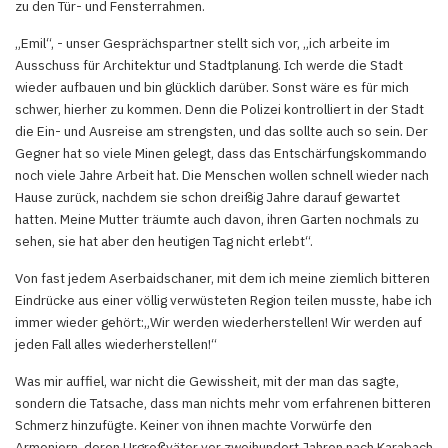
zu den Tür- und Fensterrahmen.
„Emil“, - unser Gesprächspartner stellt sich vor, „ich arbeite im
Ausschuss für Architektur und Stadtplanung. Ich werde die Stadt
wieder aufbauen und bin glücklich darüber. Sonst wäre es für mich
schwer, hierher zu kommen. Denn die Polizei kontrolliert in der Stadt
die Ein- und Ausreise am strengsten, und das sollte auch so sein. Der
Gegner hat so viele Minen gelegt, dass das Entschärfungskommando
noch viele Jahre Arbeit hat. Die Menschen wollen schnell wieder nach
Hause zurück, nachdem sie schon dreißig Jahre darauf gewartet
hatten. Meine Mutter träumte auch davon, ihren Garten nochmals zu
sehen, sie hat aber den heutigen Tag nicht erlebt“.
Von fast jedem Aserbaidschaner, mit dem ich meine ziemlich bitteren
Eindrücke aus einer völlig verwüsteten Region teilen musste, habe ich
immer wieder gehört:„Wir werden wiederherstellen! Wir werden auf
jeden Fall alles wiederherstellen!“
Was mir auffiel, war nicht die Gewissheit, mit der man das sagte,
sondern die Tatsache, dass man nichts mehr vom erfahrenen bitteren
Schmerz hinzufügte. Keiner von ihnen machte Vorwürfe den
Armeniern, deren Urgroßväter vor zweihundert Jahren nach Karabach