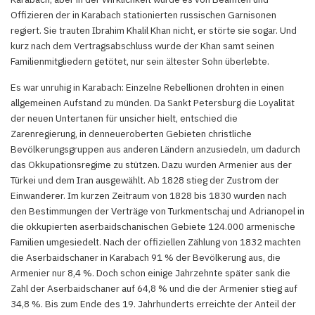
Offizieren der in Karabach stationierten russischen Garnisonen
regiert. Sie trauten Ibrahim Khalil Khan nicht, er störte sie sogar. Und
kurz nach dem Vertragsabschluss wurde der Khan samt seinen
Familienmitgliedern getötet, nur sein ältester Sohn überlebte.
Es war unruhig in Karabach: Einzelne Rebellionen drohten in einen
allgemeinen Aufstand zu münden. Da Sankt Petersburg die Loyalität
der neuen Untertanen für unsicher hielt, entschied die
Zarenregierung, in denneueroberten Gebieten christliche
Bevölkerungsgruppen aus anderen Ländern anzusiedeln, um dadurch
das Okkupationsregime zu stützen. Dazu wurden Armenier aus der
Türkei und dem Iran ausgewählt. Ab 1828 stieg der Zustrom der
Einwanderer. Im kurzen Zeitraum von 1828 bis 1830 wurden nach
den Bestimmungen der Verträge von Turkmentschaj und Adrianopel in
die okkupierten aserbaidschanischen Gebiete 124.000 armenische
Familien umgesiedelt. Nach der offiziellen Zählung von 1832 machten
die Aserbaidschaner in Karabach 91 % der Bevölkerung aus, die
Armenier nur 8,4 %. Doch schon einige Jahrzehnte später sank die
Zahl der Aserbaidschaner auf 64,8 % und die der Armenier stieg auf
34,8 %. Bis zum Ende des 19. Jahrhunderts erreichte der Anteil der