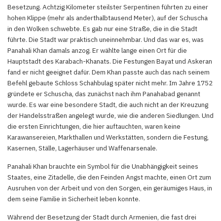
Besetzung. Achtzig Kilometer steilster Serpentinen führten zu einer
hohen Klippe (mehr als anderthalbtausend Meter), auf der Schuscha
in den Wolken schwebte. Es gab nur eine Straße, die in die Stadt
führte. Die Stadt war praktisch uneinnehmbar. Und das war es, was
Panahali Khan damals anzog. Er wählte lange einen Ort für die
Hauptstadt des Karabach-Khanats. Die Festungen Bayat und Askeran
fand er nicht geeignet dafür. Dem Khan passte auch das nach seinem
Befehl gebaute Schloss Schahbulag später nicht mehr. Im Jahre 1752
gründete er Schuscha, das zunächst nach ihm Panahabad genannt
wurde. Es war eine besondere Stadt, die auch nicht an der Kreuzung
der Handelsstraßen angelegt wurde, wie die anderen Siedlungen. Und
die ersten Einrichtungen, die hier auftauchten, waren keine
Karawansereien, Markthallen und Werkstätten, sondern die Festung,
Kasernen, Ställe, Lagerhäuser und Waffenarsenale.
Panahali Khan brauchte ein Symbol für die Unabhängigkeit seines
Staates, eine Zitadelle, die den Feinden Angst machte, einen Ort zum
Ausruhen von der Arbeit und von den Sorgen, ein geräumiges Haus, in
dem seine Familie in Sicherheit leben konnte.
Während der Besetzung der Stadt durch Armenien, die fast drei