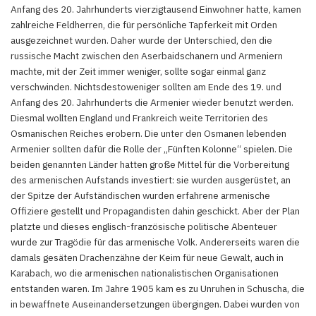
Anfang des 20. Jahrhunderts vierzigtausend Einwohner hatte, kamen
zahlreiche Feldherren, die für persönliche Tapferkeit mit Orden
ausgezeichnet wurden. Daher wurde der Unterschied, den die
russische Macht zwischen den Aserbaidschanern und Armeniern
machte, mit der Zeit immer weniger, sollte sogar einmal ganz
verschwinden. Nichtsdestoweniger sollten am Ende des 19. und
Anfang des 20. Jahrhunderts die Armenier wieder benutzt werden.
Diesmal wollten England und Frankreich weite Territorien des
Osmanischen Reiches erobern. Die unter den Osmanen lebenden
Armenier sollten dafür die Rolle der „Fünften Kolonne“ spielen. Die
beiden genannten Länder hatten große Mittel für die Vorbereitung
des armenischen Aufstands investiert: sie wurden ausgerüstet, an
der Spitze der Aufständischen wurden erfahrene armenische
Offiziere gestellt und Propagandisten dahin geschickt. Aber der Plan
platzte und dieses englisch-französische politische Abenteuer
wurde zur Tragödie für das armenische Volk. Andererseits waren die
damals gesäten Drachenzähne der Keim für neue Gewalt, auch in
Karabach, wo die armenischen nationalistischen Organisationen
entstanden waren. Im Jahre 1905 kam es zu Unruhen in Schuscha, die
in bewaffnete Auseinandersetzungen übergingen. Dabei wurden von