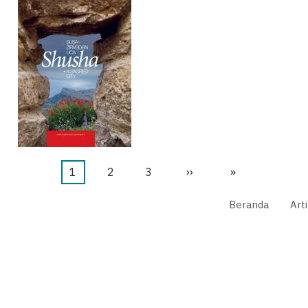
Halaman
1
Halaman
2
Halaman
3
Halaman
››
Last
»
sekarang
berikutnya
page
Beranda
Art