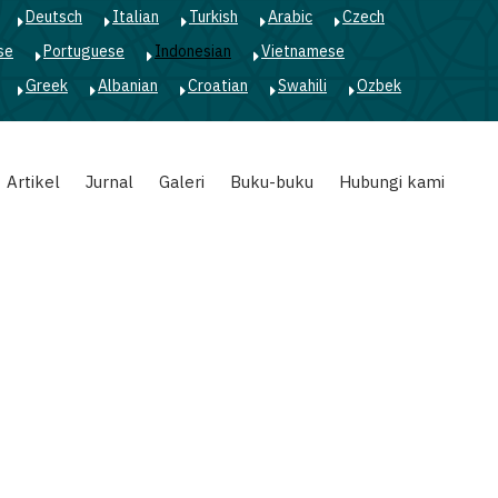
Deutsch
Italian
Turkish
Arabic
Czech
se
Portuguese
Indonesian
Vietnamese
Greek
Albanian
Croatian
Swahili
Ozbek
Artikel
Jurnal
Galeri
Buku-buku
Hubungi kami