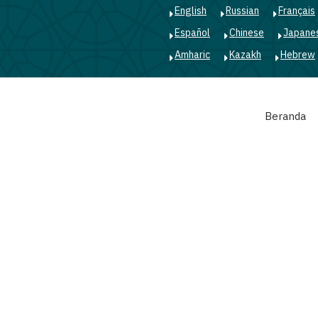
English
Russian
Français
Español
Chinese
Japane
Amharic
Kazakh
Hebrew
Main
Beranda
navigation