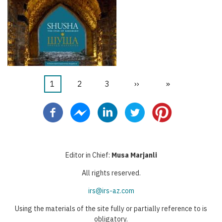
Current
1
Page
2
Page
3
Next
››
Last
»
Pagination
page
page
page
Editor in Chief:
Musa Marjanli
All rights reserved.
irs@irs-az.com
Using the materials of the site fully or partially reference to is
obligatory.