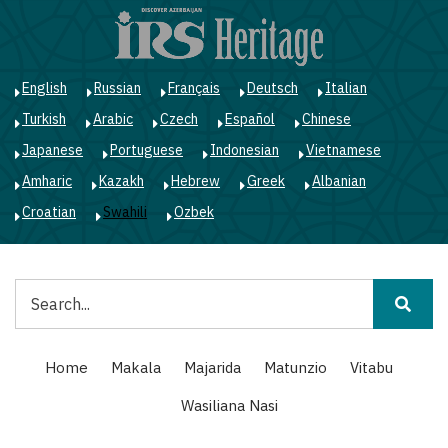
Skip
to
main
content
English
Russian
Français
Deutsch
Italian
Turkish
Arabic
Czech
Español
Chinese
Japanese
Portuguese
Indonesian
Vietnamese
Amharic
Kazakh
Hebrew
Greek
Albanian
Croatian
Swahili
Ozbek
Tafuta
Main
Home
Makala
Majarida
Matunzio
Vitabu
navigation
Wasiliana Nasi