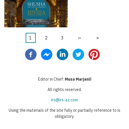
当
1
页
2
页
3
下
››
末
»
分
前
面
面
一
页
页
页
页
Editor in Chief:
Musa Marjanli
All rights reserved.
irs@irs-az.com
Using the materials of the site fully or partially reference to is
obligatory.