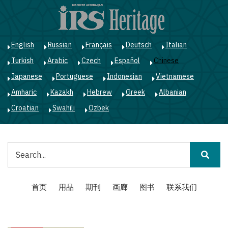
跳
转
到
主
English
Russian
Français
Deutsch
Italian
要
Turkish
Arabic
Czech
Español
Chinese
内
容
Japanese
Portuguese
Indonesian
Vietnamese
Amharic
Kazakh
Hebrew
Greek
Albanian
Croatian
Swahili
Ozbek
搜
索
Main
首页
用品
期刊
画廊
图书
联系我们
navigation