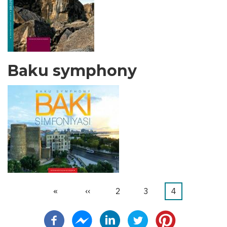
Baku symphony
先
«
前
‹‹
ペ
2
ペ
3
カ
4
ペ
頭
ペ
ー
ー
レ
ー
ペ
ー
ジ
ジ
ン
ジ