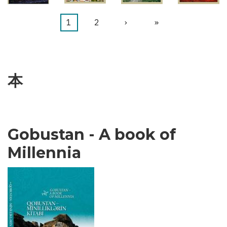
カ
1
ペ
2
次
›
最
»
ペ
レ
ー
ペ
終
ー
ン
ジ
ー
ペ
ジ
送
ト
ジ
ー
本
り
ペ
ジ
ー
ジ
Gobustan - A book of
Millennia