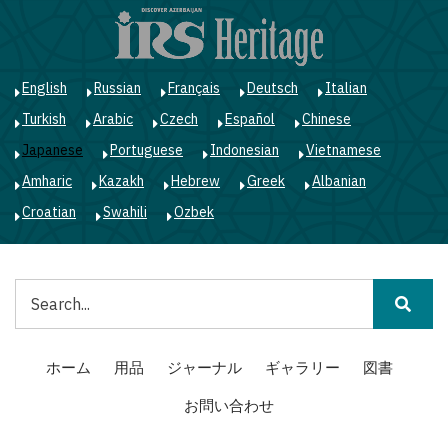
メ
イ
ン
コ
English
Russian
Français
Deutsch
Italian
ン
Turkish
Arabic
Czech
Español
Chinese
テ
ン
Japanese
Portuguese
Indonesian
Vietnamese
ツ
Amharic
Kazakh
Hebrew
Greek
Albanian
に
移
Croatian
Swahili
Ozbek
動
検
索
Main
ホーム
用品
ジャーナル
ギャラリー
図書
navigation
お問い合わせ