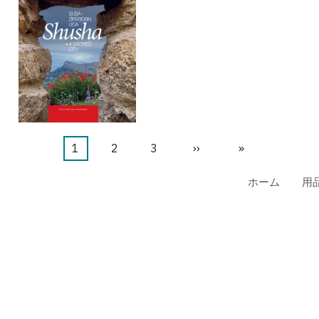
カ
1
ペ
2
ペ
3
次
››
最
»
レ
ー
ー
ペ
終
ホーム
用
ン
ジ
ジ
ー
ペ
ト
ジ
ー
ペ
ジ
ー
ジ