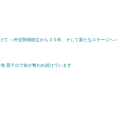
けて ～外交関係樹立から３０年、そして新たなステージへ～
る地 雷テロで命が奪われ続けています