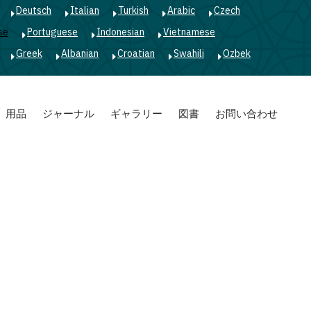
Deutsch
Italian
Turkish
Arabic
Czech
se
Portuguese
Indonesian
Vietnamese
Greek
Albanian
Croatian
Swahili
Ozbek
用品
ジャーナル
ギャラリー
図書
お問い合わせ