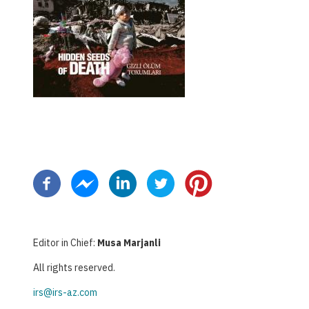
ペ
ー
ジ
送
り
Editor in Chief:
Musa Marjanli
All rights reserved.
irs@irs-az.com