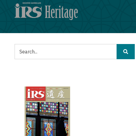
メ
イ
ン
コ
ン
テ
ン
検
ツ
索
に
移
動