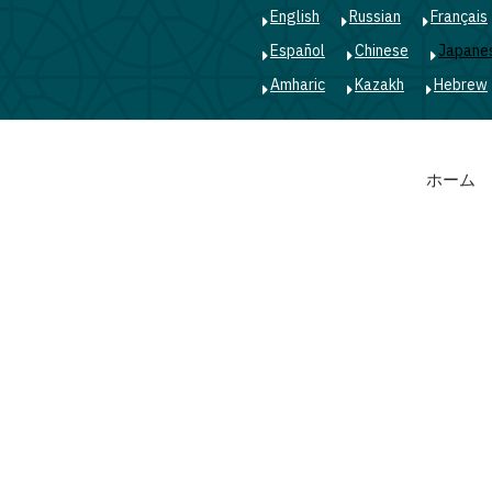
English
Russian
Français
Español
Chinese
Japane
Amharic
Kazakh
Hebrew
Main
ホーム
navigation