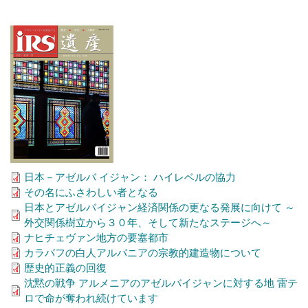
日本－アゼルバ イジャン： ハイレベルの協力
その名にふさわしい者となる
日本とアゼルバイジャン経済関係の更なる発展に向けて ～
外交関係樹立から３０年、そして新たなステージへ～
ナヒチェヴァン地方の要塞都市
カラバフの白人アルバニアの宗教的建造物について
歴史的正義の回復
沈黙の戦争 アルメニアのアゼルバイジャンに対する地 雷テ
ロで命が奪われ続けています