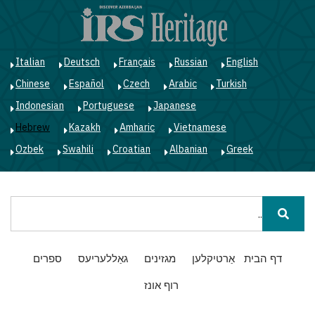
ד
ל
ה
Italian
Deutsch
Français
Russian
English
Chinese
Español
Czech
Arabic
Turkish
Indonesian
Portuguese
Japanese
Hebrew
Kazakh
Amharic
Vietnamese
Ozbek
Swahili
Croatian
Albanian
Greek
חיפוש
Main
דף הבית
אַרטיקלען
מגזינים
גאַללעריעס
ספרים
navigation
רוף אונז