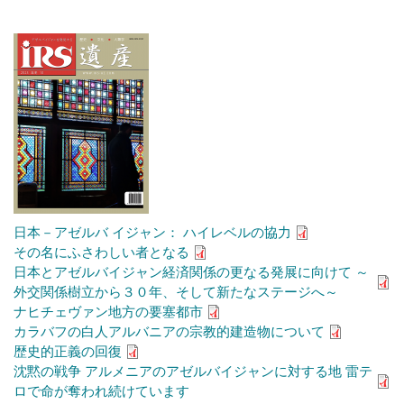
日本－アゼルバ イジャン： ハイレベルの協力
その名にふさわしい者となる
日本とアゼルバイジャン経済関係の更なる発展に向けて ～
外交関係樹立から３０年、そして新たなステージへ～
ナヒチェヴァン地方の要塞都市
カラバフの白人アルバニアの宗教的建造物について
歴史的正義の回復
沈黙の戦争 アルメニアのアゼルバイジャンに対する地 雷テ
ロで命が奪われ続けています