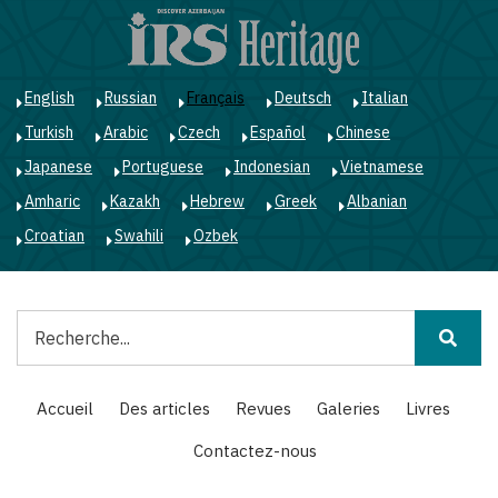
Aller
au
contenu
principal
English
Russian
Français
Deutsch
Italian
Turkish
Arabic
Czech
Español
Chinese
Japanese
Portuguese
Indonesian
Vietnamese
Amharic
Kazakh
Hebrew
Greek
Albanian
Croatian
Swahili
Ozbek
Rechercher
Main
Accueil
Des articles
Revues
Galeries
Livres
navigation
Contactez-nous