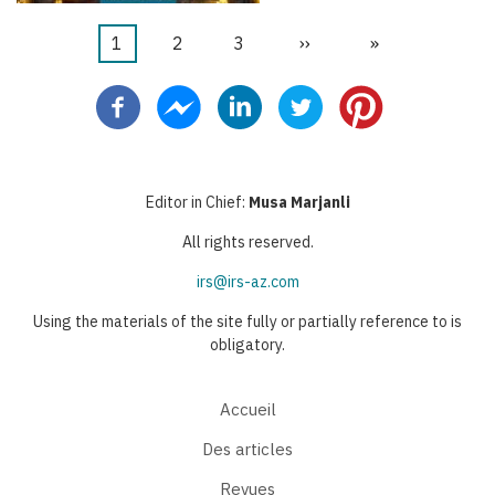
Page
1
Page
2
Page
3
Page
››
Dernière
»
Pagination
courante
suivante
page
Editor in Chief:
Musa Marjanli
All rights reserved.
irs@irs-az.com
Using the materials of the site fully or partially reference to is
obligatory.
Accueil
Des articles
Revues