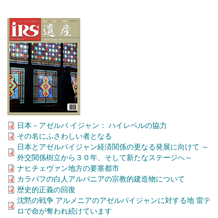
日本－アゼルバ イジャン： ハイレベルの協力
その名にふさわしい者となる
日本とアゼルバイジャン経済関係の更なる発展に向けて ～
外交関係樹立から３０年、そして新たなステージへ～
ナヒチェヴァン地方の要塞都市
カラバフの白人アルバニアの宗教的建造物について
歴史的正義の回復
沈黙の戦争 アルメニアのアゼルバイジャンに対する地 雷テ
ロで命が奪われ続けています