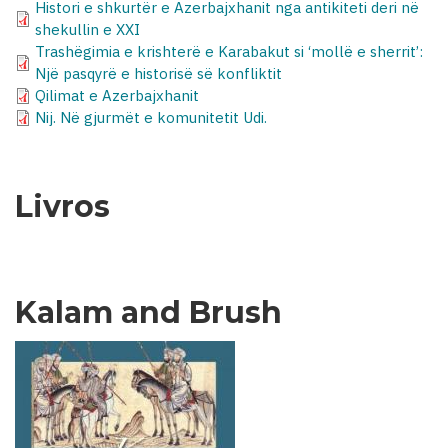
Histori e shkurtër e Azerbajxhanit nga antikiteti deri në
shekullin e XXI
Trashëgimia e krishterë e Karabakut si ‘mollë e sherrit’:
Një pasqyrë e historisë së konfliktit
Qilimat e Azerbajxhanit
Nij. Në gjurmët e komunitetit Udi.
Livros
Kalam and Brush