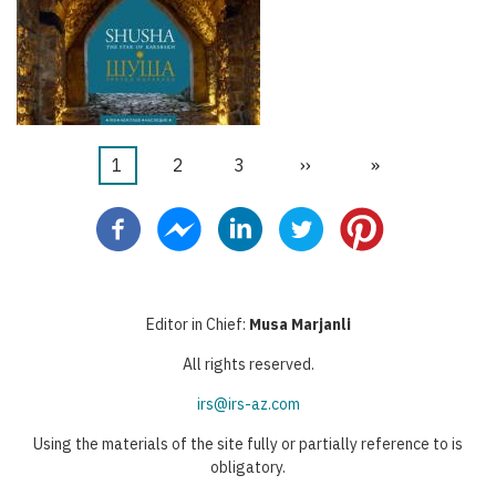
Página
1
Página
2
Página
3
Próxima
››
Última
»
Paginação
atual
página
página
Editor in Chief:
Musa Marjanli
All rights reserved.
irs@irs-az.com
Using the materials of the site fully or partially reference to is
obligatory.