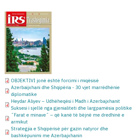
OBJEKTIVI jonë është forcimi i miqësisë
Azerbaijxhani dhe Shqipëria - 30 vjet marrëdhënie
diplomatike
Heydar Aliyev – Udhëheqësi i Madh i Azerbajxhanit
Suksesi i sjellë nga gjenialiteti dhe largpamësia politike
˝Farat e minave˝ – që kanë të bëjnë me dredhinë e
armikut
Strategjia e Shqipërisë për gazin natyror dhe
bashkëpunimi me Azerbajxhanin