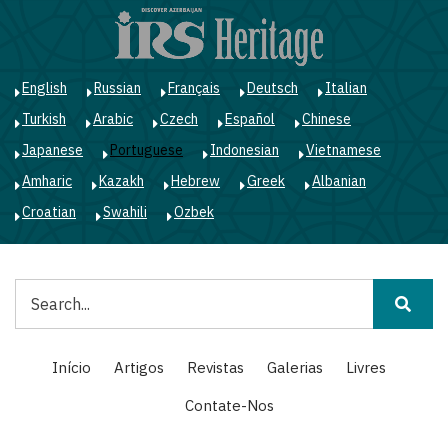
Passar
para
o
conteúdo
English
Russian
Français
Deutsch
Italian
principal
Turkish
Arabic
Czech
Español
Chinese
Japanese
Portuguese
Indonesian
Vietnamese
Amharic
Kazakh
Hebrew
Greek
Albanian
Croatian
Swahili
Ozbek
Pesquisar
Main
Início
Artigos
Revistas
Galerias
Livres
navigation
Contate-Nos