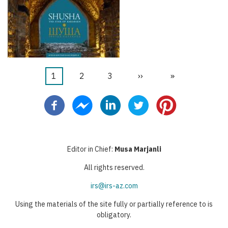
Trang
1
Trang
2
Trang
3
Next
››
Last
»
Pagination
hiện
page
page
thời
Editor in Chief:
Musa Marjanli
All rights reserved.
irs@irs-az.com
Using the materials of the site fully or partially reference to is
obligatory.