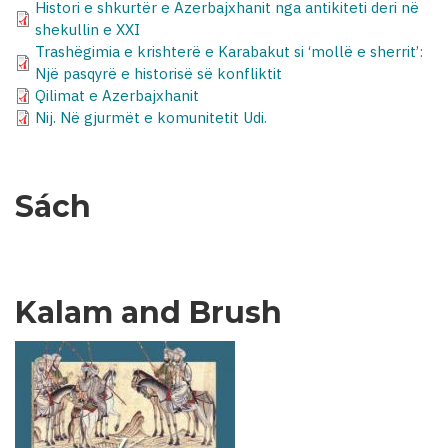
Histori e shkurtër e Azerbajxhanit nga antikiteti deri në
shekullin e XXI
Trashëgimia e krishterë e Karabakut si ‘mollë e sherrit’:
Një pasqyrë e historisë së konfliktit
Qilimat e Azerbajxhanit
Nij. Në gjurmët e komunitetit Udi.
Sách
Kalam and Brush