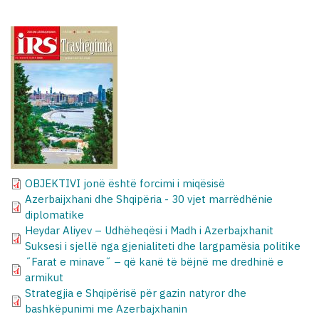
OBJEKTIVI jonë është forcimi i miqësisë
Azerbaijxhani dhe Shqipëria - 30 vjet marrëdhënie
diplomatike
Heydar Aliyev – Udhëheqësi i Madh i Azerbajxhanit
Suksesi i sjellë nga gjenialiteti dhe largpamësia politike
˝Farat e minave˝ – që kanë të bëjnë me dredhinë e
armikut
Strategjia e Shqipërisë për gazin natyror dhe
bashkëpunimi me Azerbajxhanin