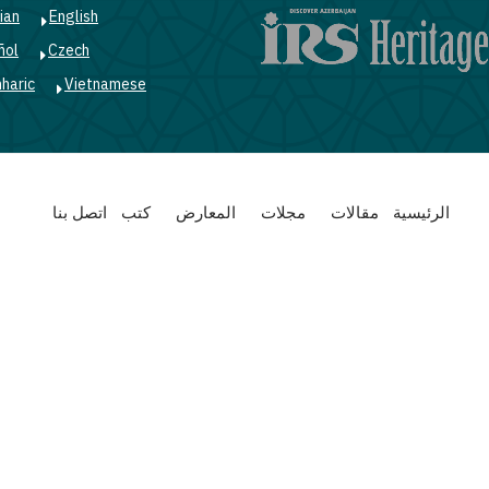
ian
English
ñol
Czech
haric
Vietnamese
Main
الرئيسية
مقالات
مجلات
المعارض
كتب
اتصل بنا
navigation