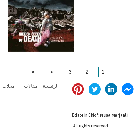
1
Current
2
الصفحة
3
الصفحة
››
Next
»
Last
page
page
page
الرئيسية
مقالات
مجلات
Editor in Chief:
Musa Marjanli
All rights reserved.