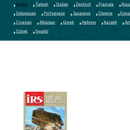
Arabic
Turkish
Italian
Deutsch
Français
Russ
Indonesian
Portuguese
Japanese
Chinese
Espa
Croatian
Albanian
Greek
Hebrew
Kazakh
Am
Ozbek
Swahili