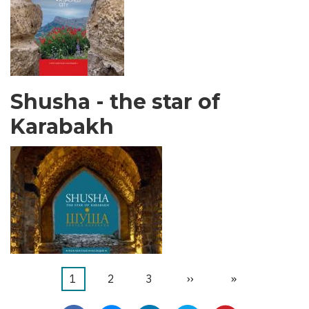
Shusha - the star of
Karabakh
当
1
页
2
页
3
下
››
末
»
分
前
面
面
一
页
页