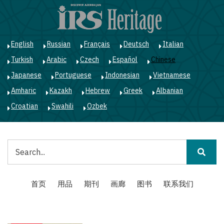
跳
转
到
主
English
Russian
Français
Deutsch
Italian
要
Turkish
Arabic
Czech
Español
Chinese
内
容
Japanese
Portuguese
Indonesian
Vietnamese
Amharic
Kazakh
Hebrew
Greek
Albanian
Croatian
Swahili
Ozbek
搜
索
Main
首页
用品
期刊
画廊
图书
联系我们
navigation