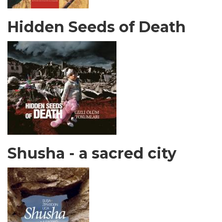
Hidden Seeds of Death
Shusha - a sacred city