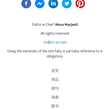
页
页
Editor in Chief:
Musa Marjanli
All rights reserved.
irs@irs-az.com
Using the materials of the site fully or partially reference to is
obligatory.
首页
用品
期刊
画廊
图书