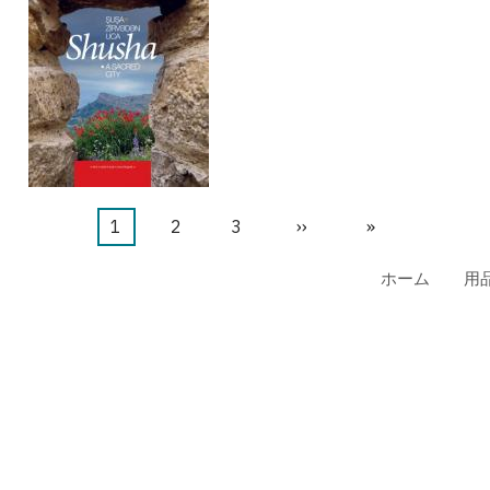
カ
1
ペ
2
ペ
3
次
››
最
»
レ
ー
ー
ペ
終
ホーム
用
ン
ジ
ジ
ー
ペ
ト
ジ
ー
ペ
ジ
ー
ジ