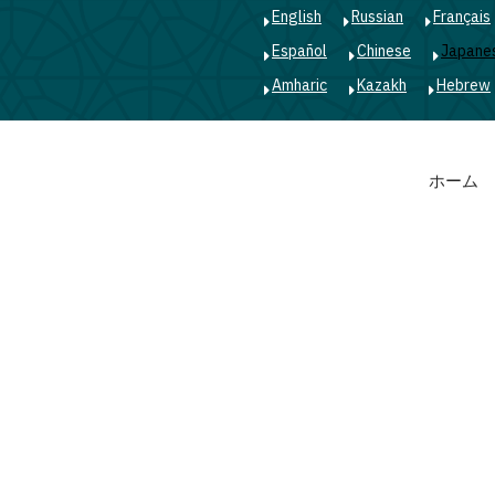
English
Russian
Français
Español
Chinese
Japane
Amharic
Kazakh
Hebrew
Main
ホーム
navigation