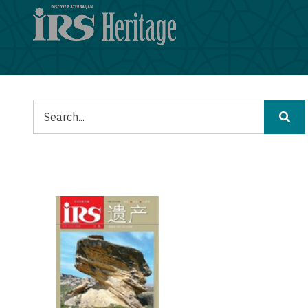
メ
イ
ン
コ
ン
テ
ン
検
ツ
索
に
移
動