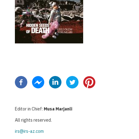
ペ
ー
ジ
送
り
Editor in Chief:
Musa Marjanli
All rights reserved.
irs@irs-az.com