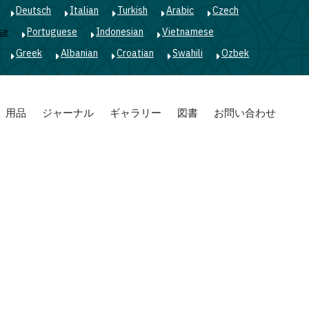
Deutsch
Italian
Turkish
Arabic
Czech
se
Portuguese
Indonesian
Vietnamese
Greek
Albanian
Croatian
Swahili
Ozbek
用品
ジャーナル
ギャラリー
図書
お問い合わせ